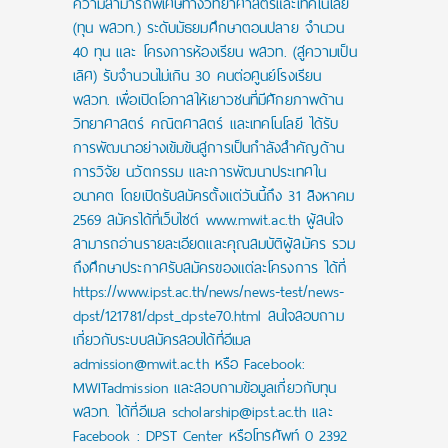
ความสามารถพิเศษทางวิทยาศาสตร์และเทคโนโลยี
(ทุน พสวท.) ระดับมัธยมศึกษาตอนปลาย จำนวน
40 ทุน และ โครงการห้องเรียน พสวท. (สู่ความเป็น
เลิศ) รับจำนวนไม่เกิน 30 คนต่อศูนย์โรงเรียน
พสวท. เพื่อเปิดโอกาสให้เยาวชนที่มีศักยภาพด้าน
วิทยาศาสตร์ คณิตศาสตร์ และเทคโนโลยี ได้รับ
การพัฒนาอย่างเข้มข้นสู่การเป็นกำลังสำคัญด้าน
การวิจัย นวัตกรรม และการพัฒนาประเทศใน
อนาคต โดยเปิดรับสมัครตั้งแต่วันนี้ถึง 31 สิงหาคม
2569 สมัครได้ที่เว็บไซต์ www.mwit.ac.th ผู้สนใจ
สามารถอ่านรายละเอียดและคุณสมบัติผู้สมัคร รวม
ถึงศึกษาประกาศรับสมัครของแต่ละโครงการ ได้ที่
https://www.ipst.ac.th/news/news-test/news-
dpst/121781/dpst_dpste70.html สนใจสอบถาม
เกี่ยวกับระบบสมัครสอบได้ที่อีเมล
admission@mwit.ac.th หรือ Facebook:
MWITadmission และสอบถามข้อมูลเกี่ยวกับทุน
พสวท. ได้ที่อีเมล scholarship@ipst.ac.th และ
Facebook : DPST Center หรือโทรศัพท์ 0 2392