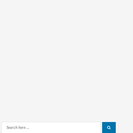
Search
Search