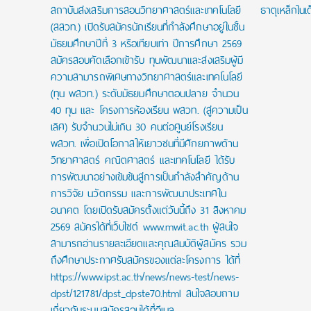
สถาบันส่งเสริมการสอนวิทยาศาสตร์และเทคโนโลยี
ธาตุเหล็กในเ
(สสวท.) เปิดรับสมัครนักเรียนที่กำลังศึกษาอยู่ในชั้น
มัธยมศึกษาปีที่ 3 หรือเทียบเท่า ปีการศึกษา 2569
สมัครสอบคัดเลือกเข้ารับ ทุนพัฒนาและส่งเสริมผู้มี
ความสามารถพิเศษทางวิทยาศาสตร์และเทคโนโลยี
(ทุน พสวท.) ระดับมัธยมศึกษาตอนปลาย จำนวน
40 ทุน และ โครงการห้องเรียน พสวท. (สู่ความเป็น
เลิศ) รับจำนวนไม่เกิน 30 คนต่อศูนย์โรงเรียน
พสวท. เพื่อเปิดโอกาสให้เยาวชนที่มีศักยภาพด้าน
วิทยาศาสตร์ คณิตศาสตร์ และเทคโนโลยี ได้รับ
การพัฒนาอย่างเข้มข้นสู่การเป็นกำลังสำคัญด้าน
การวิจัย นวัตกรรม และการพัฒนาประเทศใน
อนาคต โดยเปิดรับสมัครตั้งแต่วันนี้ถึง 31 สิงหาคม
2569 สมัครได้ที่เว็บไซต์ www.mwit.ac.th ผู้สนใจ
สามารถอ่านรายละเอียดและคุณสมบัติผู้สมัคร รวม
ถึงศึกษาประกาศรับสมัครของแต่ละโครงการ ได้ที่
https://www.ipst.ac.th/news/news-test/news-
dpst/121781/dpst_dpste70.html สนใจสอบถาม
เกี่ยวกับระบบสมัครสอบได้ที่อีเมล