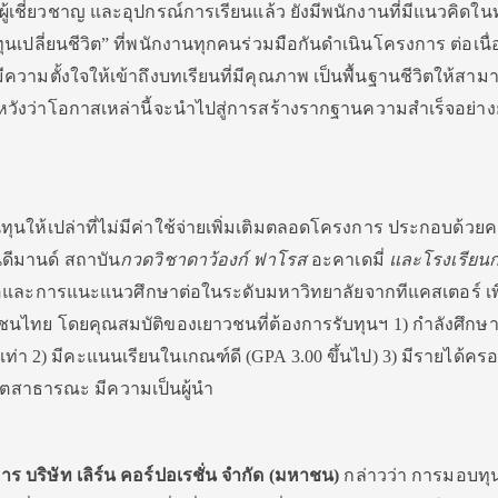
ูผู้เชี่ยวชาญ และอุปกรณ์การเรียนแล้ว ยังมีพนักงานที่มีแนวคิดใ
ทุนเปลี่ยนชีวิต” ที่พนักงานทุกคนร่วมมือกันดำเนินโครงการ ต่อเนื่อ
และมีความตั้งใจให้เข้าถึงบทเรียนที่มีคุณภาพ เป็นพื้นฐานชีวิตให้สาม
งหวังว่าโอกาสเหล่านี้จะนำไปสู่การสร้างรากฐานความสำเร็จอย่างยั
นทุนให้เปล่าที่ไม่มีค่าใช้จ่ายเพิ่มเติมตลอดโครงการ ประกอบด้วยค
ดีมานด์ สถาบัน
กวดวิชาดาว้องก์ ฟาโรส
อะคาเดมี่
และโรงเรียน
อและการแนะแนวศึกษาต่อในระดับมหาวิทยาลัยจากทีแคสเตอร์ เพ
นไทย โดยคุณสมบัติของเยาวชนที่ต้องการรับทุนฯ 1) กำลังศึกษาอ
ียบเท่า 2) มีคะแนนเรียนในเกณฑ์ดี (GPA 3.00 ขึ้นไป) 3) มีรายได้คร
ีจิตสาธารณะ มีความเป็นผู้นำ
ร บริษัท เลิร์น คอร์ปอเรชั่น จำกัด (มหาชน)
กล่าวว่า การมอบทุ