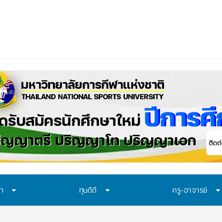
อก “ทุน พสวท.” และ “โครงการห้องเรียน พสวท.” ปีก
_
ษา
ทุนดีดี
ครู-อาจารย์