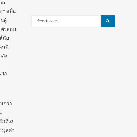
ยาย
ย่างเป็น
ผู้
Search
Search
มตัวสอบ
for:
้กับ
คนที่
ำลัง
ะยก
วนกว่า
น
อีกด้วย
 มูลค่า