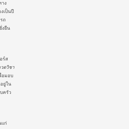
นทาง
งเป็นปี
ารถ
่งยืน
อร์ส
กวดวิชา
ื่อมอบ
ยู่ใน
อบครัว
นแก่