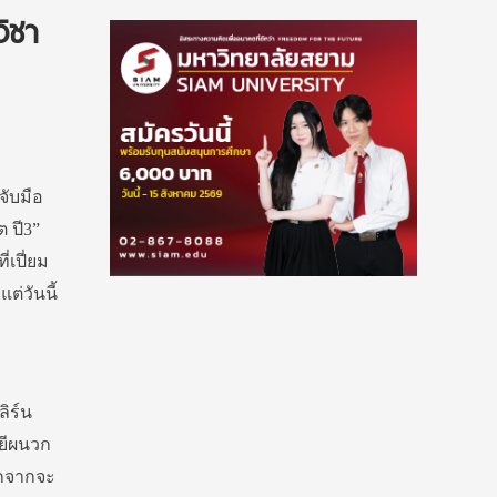
วิชา
จับมือ
ต ปี3”
่เปี่ยม
ต่วันนี้
ลิร์น
ลยีผนวก
อกจากจะ