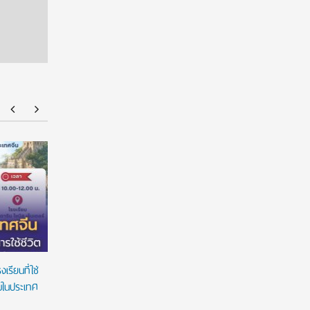
มฟล. ประกาศ TCAS70 รอบ Portfolio รับเฉพาะ
ยศชนัน เค
แฟ้มสะสมผลงานผ่านระบบ TCASFolio ตาม
ผูกมัด ใช้
แนวทาง ทปอ.
เวลาใช้ทุน
รียนที่ใช่
ยมในประเทศ