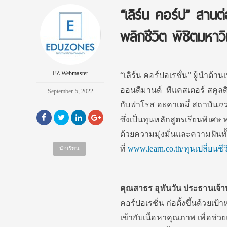
“เลิร์น คอร์ป” สานต
พลิกชีวิต พิชิตมหา
EZ Webmaster
“เลิร์น คอร์ปอเรชั่น” ผู้นำด้
ออนดีมานด์ ทีแคสเตอร์ สคูลดิ
September 5, 2022
กับฟาโรส อะคาเดมี่ สถาบัน
กว
ซึ่งเป็นทุนหลักสูตรเรียนพิเศษ
ด้วยความมุ่งมั่นและความฝันทั้
ที่
www.learn.co.th/ทุนเปลี่ยนชีว
นักเรียน
คุณสาธร อุพันวัน ประธานเจ้าหน
คอร์ปอเรชั่น ก่อตั้งขึ้นด้วยเ
เข้ากับเนื้อหาคุณภาพ เพื่อช