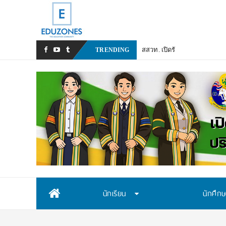
สสวท. เปิดรับสมัครสอบคัดเลื
TRENDING
Skip
นักเรียน
นักศึก
to
content