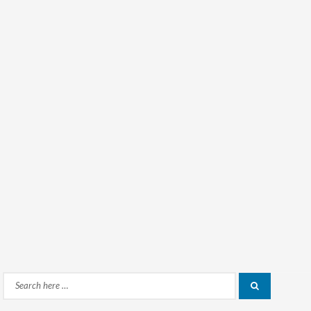
Search
Search
for: