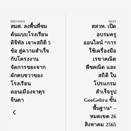
Post
navigation
PREVIOUS
NEXT
Previous
Next
สมศ. ลงพื้นที่ชม
สสวท. เปิด
Post:
Post:
ต้นแบบโรงเรียน
อบรมครู
ดิจิทัล เจาะสถิติ 5
ออนไลน์ “การ
ข้อ สู่ความสำเร็จ
ใช้เครื่องมือ
กับโครงงาน
เรขาคณิต
จัดการขยะจาก
พีชคณิต และ
ผักตบชวาของ
สถิติ ใน
โรงเรียน
โปรแกรม
ดอนเมืองจาตุร
สำเร็จรูป
จินดา
GeoGebra ขั้น
พื้นฐาน” –
หมดเขต 26
สิงหาคม 2565