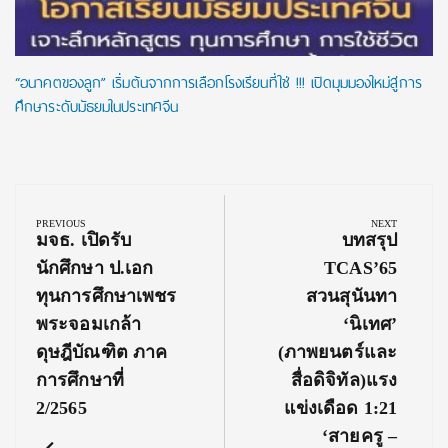
“อนาคตของลูก” เริ่มต้นจากการเลือกโรงเรียนที่ใช่ !!! เปิดมุมมองใหม่สู่การ
ศึกษาระดับมัธยมในประเทศจีน
Post
navigation
PREVIOUS
NEXT
Previous
Next
มจธ. เปิดรับ
บทสรุป
Post:
Post:
นักศึกษา ป.เอก
TCAS’65
ทุนการศึกษาเพชร
สวนสุนันทา
พระจอมเกล้า
‘นิเทศ’
ดุษฎีบัณฑิต ภาค
(ภาพยนตร์และ
การศึกษาที่
สื่อดิจิทัล)แรง
2/2565
แข่งเดือด 1:21
‘สายครู –