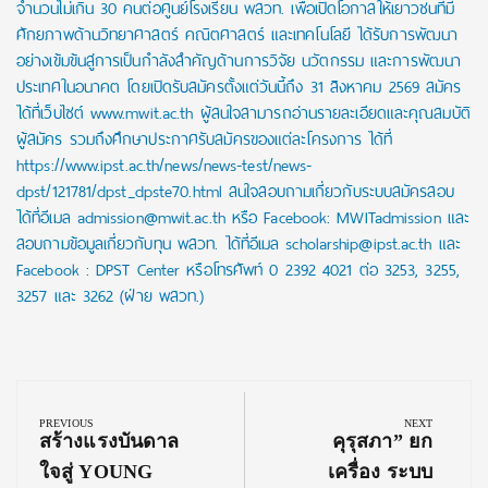
จำนวนไม่เกิน 30 คนต่อศูนย์โรงเรียน พสวท. เพื่อเปิดโอกาสให้เยาวชนที่มี
ศักยภาพด้านวิทยาศาสตร์ คณิตศาสตร์ และเทคโนโลยี ได้รับการพัฒนา
อย่างเข้มข้นสู่การเป็นกำลังสำคัญด้านการวิจัย นวัตกรรม และการพัฒนา
ประเทศในอนาคต โดยเปิดรับสมัครตั้งแต่วันนี้ถึง 31 สิงหาคม 2569 สมัคร
ได้ที่เว็บไซต์ www.mwit.ac.th ผู้สนใจสามารถอ่านรายละเอียดและคุณสมบัติ
ผู้สมัคร รวมถึงศึกษาประกาศรับสมัครของแต่ละโครงการ ได้ที่
https://www.ipst.ac.th/news/news-test/news-
dpst/121781/dpst_dpste70.html สนใจสอบถามเกี่ยวกับระบบสมัครสอบ
ได้ที่อีเมล admission@mwit.ac.th หรือ Facebook: MWITadmission และ
สอบถามข้อมูลเกี่ยวกับทุน พสวท. ได้ที่อีเมล scholarship@ipst.ac.th และ
Facebook : DPST Center หรือโทรศัพท์ 0 2392 4021 ต่อ 3253, 3255,
3257 และ 3262 (ฝ่าย พสวท.)
Post
navigation
PREVIOUS
NEXT
Previous
Next
สร้างแรงบันดาล
คุรุสภา” ยก
Post:
Post:
ใจสู่ YOUNG
เครื่อง ระบบ