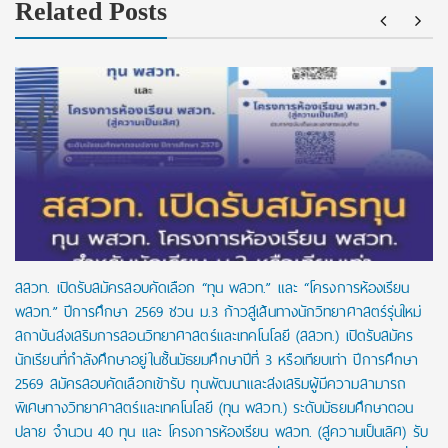
Related Posts
สสวท. เปิดรับสมัครสอบคัดเลือก “ทุน พสวท.” และ “โครงการห้องเรียน
พสวท.” ปีการศึกษา 2569 ชวน ม.3 ก้าวสู่เส้นทางนักวิทยาศาสตร์รุ่นใหม่
สถาบันส่งเสริมการสอนวิทยาศาสตร์และเทคโนโลยี (สสวท.) เปิดรับสมัคร
นักเรียนที่กำลังศึกษาอยู่ในชั้นมัธยมศึกษาปีที่ 3 หรือเทียบเท่า ปีการศึกษา
2569 สมัครสอบคัดเลือกเข้ารับ ทุนพัฒนาและส่งเสริมผู้มีความสามารถ
พิเศษทางวิทยาศาสตร์และเทคโนโลยี (ทุน พสวท.) ระดับมัธยมศึกษาตอน
ปลาย จำนวน 40 ทุน และ โครงการห้องเรียน พสวท. (สู่ความเป็นเลิศ) รับ