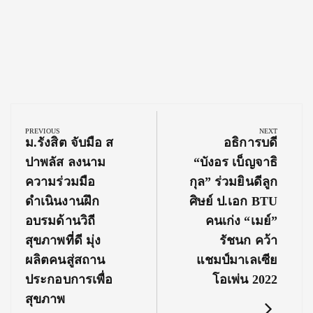
Post
navigation
PREVIOUS
NEXT
Previous
Next
ม.รังสิต จับมือ ส
อธิการบดี
Post:
Post:
ปาพลัส ลงนาม
“บังอร เบ็ญจาธิ
ความร่วมมือ
กุล” ร่วมยินดีลูก
ดำเนินงานฝึก
ศิษย์ ป.เอก BTU
อบรมด้านวิถี
คนเก่ง “เมย์”
สุขภาพที่ดี มุ่ง
รัชนก คว้า
ผลิตคนสู่สถาน
แชมป์มาเลเซีย
ประกอบการเพื่อ
โอเพ่น 2022
สุขภาพ