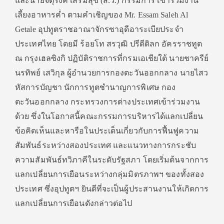
และนายจัตุรงค์ เสริมสุข (ส.ว.) กรรมการ เข้าร่วมงาน
เลี้ยงอาหารค่ำ ตามคำเชิญของ Mr. Essam Saleh Al
Getale อุปทูตราชอาณาจักรซาอุดีอาระเบียประจำ
ประเทศไทย โดยมี ร้อยโท สรวุฒิ ปรีดีดิลก อัครราชทูต
ณ กรุงเฮลซิงกิ ปฏิบัติราชการที่กรมเอเชียใต้ นายชาครีย์
นรทิพย์ เสวิกุล ผู้อำนวยการกองตะวันออกกลาง นายไสว
หัสการบัญชา นักการทูตชำนาญการพิเศษ กอง
ตะวันออกกลาง กระทรวงการต่างประเทศเข้าร่วมงาน
ด้วย ซึ่งในโอกาสนี้คณะกรรมการบริหารได้แลกเปลี่ยน
ข้อคิดเห็นและหารือในประเด็นเกี่ยวกับการฟื้นฟูความ
สัมพันธ์ระหว่างสองประเทศ และแนวทางการกระชับ
ความสัมพันธ์ทวิภาคีในระดับรัฐสภา โดยเริ่มต้นจากการ
แลกเปลี่ยนการเยือนระหว่างกลุ่มมิตรภาพฯ ของทั้งสอง
ประเทศ ซึ่งอุปทูตฯ ยินดีที่จะเป็นผู้ประสานงานให้เกิดการ
แลกเปลี่ยนการเยือนดังกล่าวต่อไป