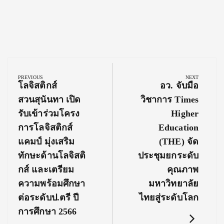
Post
navigation
PREVIOUS
NEXT
Previous
Next
โลจิสติกส์
อว. จับมือ
Post:
Post:
สวนสุนันทา เปิด
วิชาการ Times
รับเข้าร่วมโครง
Higher
การโลจิสติกส์
Education
แคมป์ มุ่งเสริม
(THE) จัด
ทักษะด้านโลจิสติ
ประชุมยกระดับ
กส์ และเตรียม
คุณภาพ
ความพร้อมศึกษา
มหาวิทยาลัย
ต่อระดับป.ตรี ปี
ไทยสู่ระดับโลก
การศึกษา 2566