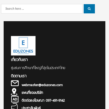
Search
Search
for:
เกี่ยวกับเรา
ชุมชนการศึกษาที่ใหญ่ที่สุดในประเทศไทย
ติดตามเรา
webmaster@eduzones.com
แผนที่ของบริษัท
ติดต่อลงโฆษณา 097-491-9142
ประชาสัมพันธ์