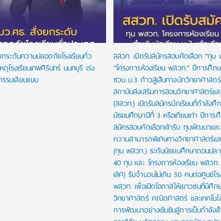
งยกระดับความปลอดภัยโรงเรียนทั่ว
สสวท. เปิดรับสมัครสอบคัดเลือก “ทุน
หตุโรงเรียนเทพศิรินทร์ นนทบุรี เร่ง
“โครงการห้องเรียน พสวท.” ปีการศึก
กรรมเลียนแบบ
ชวน ม.3 ก้าวสู่เส้นทางนักวิทยาศาสตร์รุ
สถาบันส่งเสริมการสอนวิทยาศาสตร์และ
(สสวท.) เปิดรับสมัครนักเรียนที่กำลังศึก
มัธยมศึกษาปีที่ 3 หรือเทียบเท่า ปีการ
สมัครสอบคัดเลือกเข้ารับ ทุนพัฒนาและส่
ความสามารถพิเศษทางวิทยาศาสตร์และ
(ทุน พสวท.) ระดับมัธยมศึกษาตอนปล
40 ทุน และ โครงการห้องเรียน พสวท. (
เลิศ) รับจำนวนไม่เกิน 30 คนต่อศูนย์โร
พสวท. เพื่อเปิดโอกาสให้เยาวชนที่มีศั
วิทยาศาสตร์ คณิตศาสตร์ และเทคโนโลย
การพัฒนาอย่างเข้มข้นสู่การเป็นกำลัง