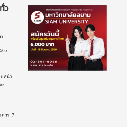
ั่ว
2565
ืบหน้า
และ
รการ 7