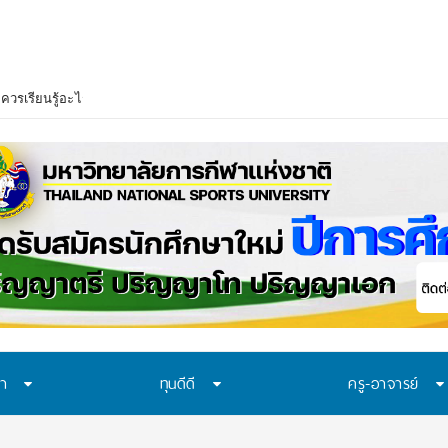
ษา
ทุนดีดี
ครู-อาจารย์