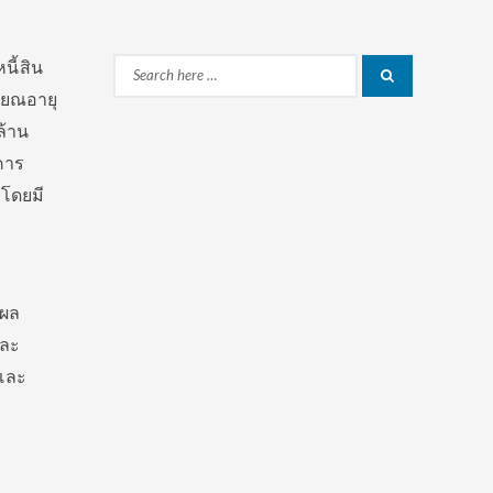
ม
นี้สิน
Search
Search
ษียณอายุ
for:
ล้าน
คาร
 โดยมี
ดผล
และ
นและ