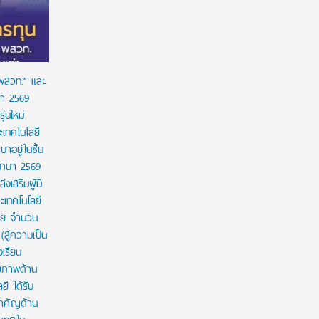
เวลาใช้ทุน
 พสวท.” และ
ษา 2569
่นใหม่
เทคโนโลยี
ษาอยู่ในชั้น
ศึกษา 2569
งเสริมผู้มี
เทคโนโลยี
าย จำนวน
สู่ความเป็น
งเรียน
กยภาพด้าน
ี ได้รับ
สำคัญด้าน