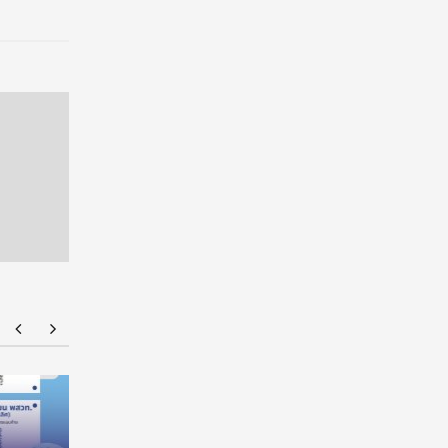
มทร.กรุงเทพ โต้ข่าวเท็จ! ยัน MOU-หลักสูตร-วีซ่า
ยศชนัน เค
ถูกต้องตามกฎหมาย เล็งดำเนินคดีกลุ่มบิดเบือน
ผูกมัด ใช้