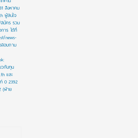
ะเทศใน
 31 สิงหาคม
th ผู้สนใจ
ู้สมัคร รวม
าร ได้ที่
est/news-
ใจสอบถาม
ok:
ยวกับทุน
c.th และ
ท์ 0 2392
2 (ฝ่าย