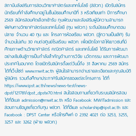
สถาบันส่งเสริมการสอนวิทยาศาสตร์และเทคโนโลยี (สสวท.) เปิดรับสมัคร
นักเรียนที่กำลังศึกษาอยู่ในชั้นมัธยมศึกษาปีที่ 3 หรือเทียบเท่า ปีการศึกษา
2569 สมัครสอบคัดเลือกเข้ารับ ทุนพัฒนาและส่งเสริมผู้มีความสามารถ
พิเศษทางวิทยาศาสตร์และเทคโนโลยี (ทุน พสวท.) ระดับมัธยมศึกษาตอน
ปลาย จำนวน 40 ทุน และ โครงการห้องเรียน พสวท. (สู่ความเป็นเลิศ) รับ
จำนวนไม่เกิน 30 คนต่อศูนย์โรงเรียน พสวท. เพื่อเปิดโอกาสให้เยาวชนที่มี
ศักยภาพด้านวิทยาศาสตร์ คณิตศาสตร์ และเทคโนโลยี ได้รับการพัฒนา
อย่างเข้มข้นสู่การเป็นกำลังสำคัญด้านการวิจัย นวัตกรรม และการพัฒนา
ประเทศในอนาคต โดยเปิดรับสมัครตั้งแต่วันนี้ถึง 31 สิงหาคม 2569 สมัคร
ได้ที่เว็บไซต์ www.mwit.ac.th ผู้สนใจสามารถอ่านรายละเอียดและคุณสมบัติ
ผู้สมัคร รวมถึงศึกษาประกาศรับสมัครของแต่ละโครงการ ได้ที่
https://www.ipst.ac.th/news/news-test/news-
dpst/121781/dpst_dpste70.html สนใจสอบถามเกี่ยวกับระบบสมัครสอบ
ได้ที่อีเมล admission@mwit.ac.th หรือ Facebook: MWITadmission และ
สอบถามข้อมูลเกี่ยวกับทุน พสวท. ได้ที่อีเมล scholarship@ipst.ac.th และ
Facebook : DPST Center หรือโทรศัพท์ 0 2392 4021 ต่อ 3253, 3255,
3257 และ 3262 (ฝ่าย พสวท.)