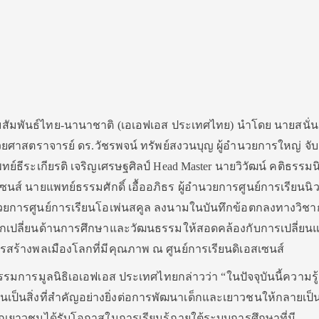
สัมพันธ์ไทย-นานาชาติ (เอเอฟเอส ประเทศไทย) นำโดย นายสนั่น 
ยศาสตราจารย์ ดร.วัชรพจน์ ทรัพย์สงวนบุญ ผู้อำนวยการใหญ่ จับ
ธีระเกียรติ เจริญเศรษฐศิลป์ Head Master นายวิวัฒน์ คติธรรมนิตย
นส์ นายแพทย์ธรรมศักดิ์ เอื้ออภิธร ผู้อำนวยการศูนย์การเรียนนิว
ำนวยการศูนย์การเรียนโอเพ่นสคูล ลงนามในบันทึกข้อตกลงทางวิช
กเปลี่ยนด้านการศึกษาและวัฒนธรรมให้สอดคล้องกับการเปลี่ยน
รสร้างพลเมืองโลกที่มีคุณภาพ ณ ศูนย์การเรียนดิเอสเซนส์
รรมการมูลนิธิเอเอฟเอส ประเทศไทยกล่าวว่า “ในปัจจุบันนี้ความรู
เป็นสิ่งที่สำคัญอย่างยิ่งต่อการพัฒนาเด็กและเยาวชนให้กลายเป็
ากเยาวชนได้รับโอกาสในการเรียนรู้ภายใต้ระบบการศึกษาที่มี