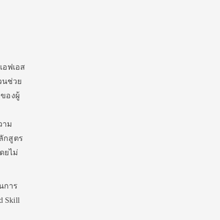
เอเอฟเอส
วนช่วย
องผู้
ความ
ลักสูตร
โดยไม่
็นการ
 Skill