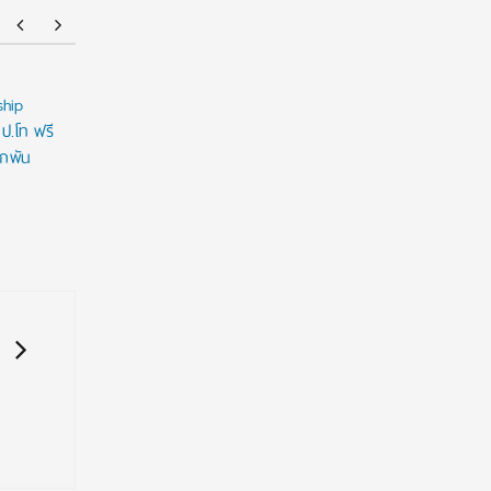
ship
NMU Open House 2026
คณะบริหาร
 ป.โท ฟรี
แพลตฟอร์
ูกพัน
TAIHE GRO
ดิจิทัล