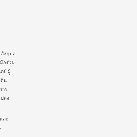
อังอุบล
มือร่วม
์ ผู้
ตัน
าการ
แปลง
้และ
น