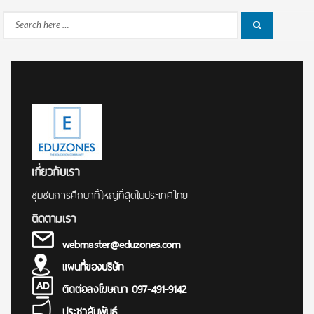
Search
Search
for:
เกี่ยวกับเรา
ชุมชนการศึกษาที่ใหญ่ที่สุดในประเทศไทย
ติดตามเรา
webmaster@eduzones.com
แผนที่ของบริษัท
ติดต่อลงโฆษณา 097-491-9142
ประชาสัมพันธ์