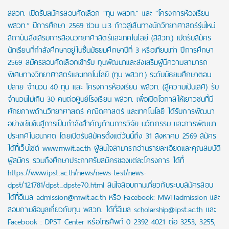
สสวท. เปิดรับสมัครสอบคัดเลือก “ทุน พสวท.” และ “โครงการห้องเรียน
พสวท.” ปีการศึกษา 2569 ชวน ม.3 ก้าวสู่เส้นทางนักวิทยาศาสตร์รุ่นใหม่
สถาบันส่งเสริมการสอนวิทยาศาสตร์และเทคโนโลยี (สสวท.) เปิดรับสมัคร
นักเรียนที่กำลังศึกษาอยู่ในชั้นมัธยมศึกษาปีที่ 3 หรือเทียบเท่า ปีการศึกษา
2569 สมัครสอบคัดเลือกเข้ารับ ทุนพัฒนาและส่งเสริมผู้มีความสามารถ
พิเศษทางวิทยาศาสตร์และเทคโนโลยี (ทุน พสวท.) ระดับมัธยมศึกษาตอน
ปลาย จำนวน 40 ทุน และ โครงการห้องเรียน พสวท. (สู่ความเป็นเลิศ) รับ
จำนวนไม่เกิน 30 คนต่อศูนย์โรงเรียน พสวท. เพื่อเปิดโอกาสให้เยาวชนที่มี
ศักยภาพด้านวิทยาศาสตร์ คณิตศาสตร์ และเทคโนโลยี ได้รับการพัฒนา
อย่างเข้มข้นสู่การเป็นกำลังสำคัญด้านการวิจัย นวัตกรรม และการพัฒนา
ประเทศในอนาคต โดยเปิดรับสมัครตั้งแต่วันนี้ถึง 31 สิงหาคม 2569 สมัคร
ได้ที่เว็บไซต์ www.mwit.ac.th ผู้สนใจสามารถอ่านรายละเอียดและคุณสมบัติ
ผู้สมัคร รวมถึงศึกษาประกาศรับสมัครของแต่ละโครงการ ได้ที่
https://www.ipst.ac.th/news/news-test/news-
dpst/121781/dpst_dpste70.html สนใจสอบถามเกี่ยวกับระบบสมัครสอบ
ได้ที่อีเมล admission@mwit.ac.th หรือ Facebook: MWITadmission และ
สอบถามข้อมูลเกี่ยวกับทุน พสวท. ได้ที่อีเมล scholarship@ipst.ac.th และ
Facebook : DPST Center หรือโทรศัพท์ 0 2392 4021 ต่อ 3253, 3255,