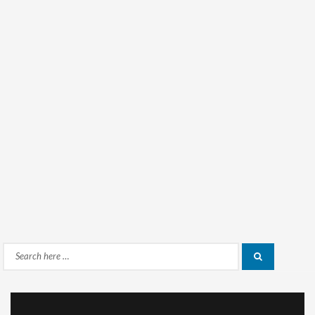
Search
Search
for: