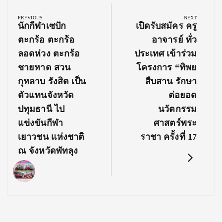
navigation
PREVIOUS
NEXT
Previous
Next
นักกีฬาเซปัก
เปิดรับสมัคร ครู
Post:
Post:
ตะกร้อ ตะกร้อ
อาจารย์ ทั่ว
ลอดห่วง ตะกร้อ
ประเทศ เข้าร่วม
ชายหาด สวน
โครงการ “ทิพย
กุหลาบ รังสิต เป็น
สืบสาน รักษา
ตัวแทนจังหวัด
ต่อยอด
ปทุมธานี ไป
นวัตกรรม
แข่งขันกีฬา
ศาสตร์พระ
เยาวชน แห่งชาติ
ราชา ครั้งที่ 17
ณ จังหวัดพัทลุง