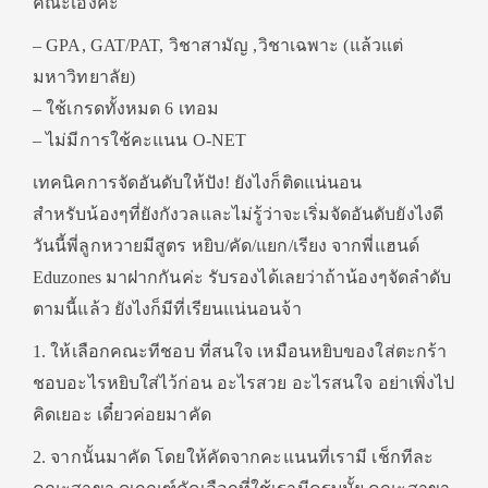
คณะเองค่ะ
– GPA, GAT/PAT, วิชาสามัญ ,วิชาเฉพาะ (แล้วแต่
มหาวิทยาลัย)
– ใช้เกรดทั้งหมด 6 เทอม
– ไม่มีการใช้คะแนน O-NET
เทคนิคการจัดอันดับให้ปัง! ยังไงก็ติดแน่นอน
สำหรับน้องๆที่ยังกังวลและไม่รู้ว่าจะเริ่มจัดอันดับยังไงดี
วันนี้พี่ลูกหวายมีสูตร หยิบ/คัด/แยก/เรียง จากพี่แฮนด์
Eduzones มาฝากกันค่ะ รับรองได้เลยว่าถ้าน้องๆจัดลำดับ
ตามนี้แล้ว ยังไงก็มีที่เรียนแน่นอนจ้า
1. ให้เลือกคณะทีชอบ ที่สนใจ เหมือนหยิบของใส่ตะกร้า
ชอบอะไรหยิบใส่ไว้ก่อน อะไรสวย อะไรสนใจ อย่าเพิ่งไป
คิดเยอะ เดี๋ยวค่อยมาคัด
2. จากนั้นมาคัด โดยให้คัดจากคะแนนที่เรามี เช็กทีละ