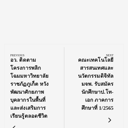
Post
navigation
PREVIOUS
NEXT
Previous
Next
อว. ติดตาม
คณะเทคโนโลยี
Post:
Post:
โครงการพลิก
สารสนเทศและ
โฉมมหาวิทยาลัย
นวัตกรรมดิจิทัล
ราชภัฏภูเก็ต หวัง
มจพ. รับสมัคร
พัฒนาศักยภาพ
นักศึกษาป.โท-
บุคลากรในพื้นที่
เอก ภาคการ
และส่งเสริมการ
ศึกษาที่ 1/2565
เรียนรู้ตลอดชีวิต