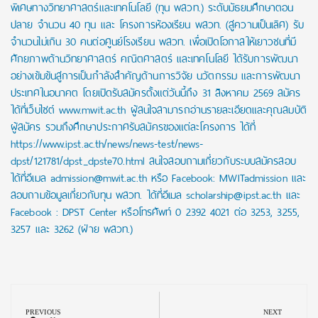
พิเศษทางวิทยาศาสตร์และเทคโนโลยี (ทุน พสวท.) ระดับมัธยมศึกษาตอน
ปลาย จำนวน 40 ทุน และ โครงการห้องเรียน พสวท. (สู่ความเป็นเลิศ) รับ
จำนวนไม่เกิน 30 คนต่อศูนย์โรงเรียน พสวท. เพื่อเปิดโอกาสให้เยาวชนที่มี
ศักยภาพด้านวิทยาศาสตร์ คณิตศาสตร์ และเทคโนโลยี ได้รับการพัฒนา
อย่างเข้มข้นสู่การเป็นกำลังสำคัญด้านการวิจัย นวัตกรรม และการพัฒนา
ประเทศในอนาคต โดยเปิดรับสมัครตั้งแต่วันนี้ถึง 31 สิงหาคม 2569 สมัคร
ได้ที่เว็บไซต์ www.mwit.ac.th ผู้สนใจสามารถอ่านรายละเอียดและคุณสมบัติ
ผู้สมัคร รวมถึงศึกษาประกาศรับสมัครของแต่ละโครงการ ได้ที่
https://www.ipst.ac.th/news/news-test/news-
dpst/121781/dpst_dpste70.html สนใจสอบถามเกี่ยวกับระบบสมัครสอบ
ได้ที่อีเมล admission@mwit.ac.th หรือ Facebook: MWITadmission และ
สอบถามข้อมูลเกี่ยวกับทุน พสวท. ได้ที่อีเมล scholarship@ipst.ac.th และ
Facebook : DPST Center หรือโทรศัพท์ 0 2392 4021 ต่อ 3253, 3255,
3257 และ 3262 (ฝ่าย พสวท.)
Post
navigation
PREVIOUS
NEXT