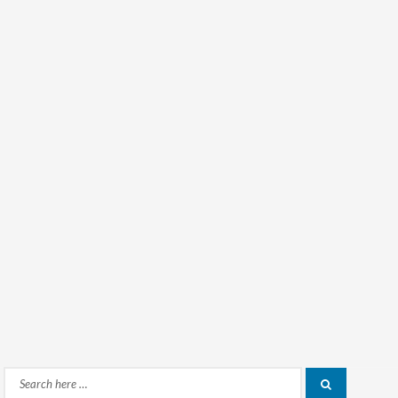
Search
Search