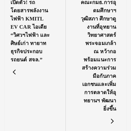
Previous
Next
เปิดตัว! รถ
คณะกมธ.การอุ
Post:
Post:
โดยสารพลังงาน
ดมศึกษาฯ
ไฟฟ้า KMITL
วุฒิสภา ศึกษาดู
EV CAR ไอเดีย
งานที่อุทยาน
“วิศวฯไฟฟ้า และ
วิทยาศาสตร์
ศิษย์เก่า ทายาท
พระจอมเกล้า
ธุรกิจประกอบ
ณ หว้ากอ
รถยนต์ สจล.”
พร้อมแนะการ
สร้างความร่วม
มือกับภาค
เอกชนและเพิ่ม
การตลาดให้อุ
ทยานฯ พัฒนา
ยิ่งขึ้น