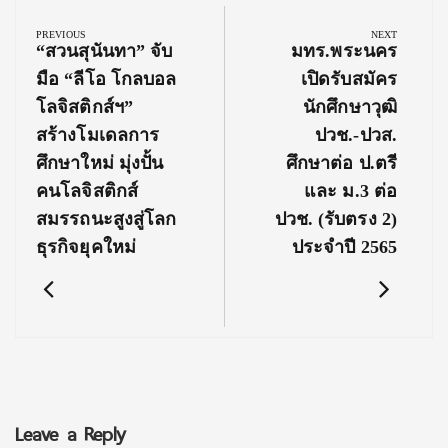
navigation
PREVIOUS
NEXT
Previous
Next
“สวนสุนันทา” จับ
มทร.พระนคร
Post:
Post:
มือ “ลีโอ โกลบอล
เปิดรับสมัคร
โลจิสติกส์ฯ”
นักศึกษาวุฒิ
สร้างโมเดลการ
ปวช.-ปวส.
ศึกษาใหม่ มุ่งปั้น
ศึกษาต่อ ป.ตรี
คนโลจิสติกส์
และ ม.3 ต่อ
สมรรถนะสูงสู่โลก
ปวช. (รับตรง 2)
ธุรกิจยุคใหม่
ประจำปี 2565
Leave a Reply