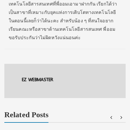
เทคโนโลยีสารสนเทศที่พี่ออมเอามาฝากกัน เรียกได้ว่า
เป็นสาขาที่เหมาะกับยุคแห่งการเติบโตทางเทคโนโลยี
ในตอนนี้เลยก็ว่าได้นะคะ สำหรับน้อง ๆ ที่สนใจอยาก
เรียนคณะหรือสาขาด้านเทคโนโลยีสารสนเทศ พี่ออม
ขอรับประกันว่าไม่ผิดหวังแน่นอนค่ะ
EZ WEBMASTER
Related Posts