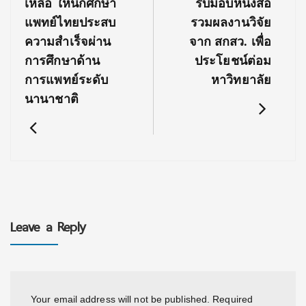
เหลือ ให้นักศึกษา
รับมอบหนังสือ
แพทย์ไทยประสบ
รวมผลงานวิจัย
ความสำเร็จผ่าน
จาก สกสว. เพื่อ
การศึกษาด้าน
ประโยชน์ต่อม
การแพทย์ระดับ
หาวิทยาลัย
นานาชาติ
Leave a Reply
Your email address will not be published.
Required