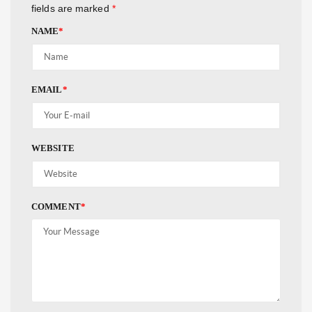
fields are marked
*
NAME
*
EMAIL
*
WEBSITE
COMMENT
*