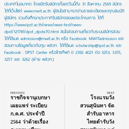
ประเทศในอนาคต โดยเปิดรับสมัครตั้งแต่วันนี้ถึง 31 สิงหาคม 2569 สมัคร
ได้ที่เว็บไซต์ www.mwit.ac.th ผู้สนใจสามารถอ่านรายละเอียดและคุณสมบัติ
ผู้สมัคร รวมถึงศึกษาประกาศรับสมัครของแต่ละโครงการ ได้ที่
https://www.ipst.ac.th/news/news-test/news-
dpst/121781/dpst_dpste70.html สนใจสอบถามเกี่ยวกับระบบสมัครสอบ
ได้ที่อีเมล admission@mwit.ac.th หรือ Facebook: MWITadmission และ
สอบถามข้อมูลเกี่ยวกับทุน พสวท. ได้ที่อีเมล scholarship@ipst.ac.th และ
Facebook : DPST Center หรือโทรศัพท์ 0 2392 4021 ต่อ 3253, 3255,
3257 และ 3262 (ฝ่าย พสวท.)
Post
navigation
PREVIOUS
NEXT
Previous
Next
ราชกิจจานุเบกษา
โรงแรมวัง
Post:
Post:
เผยแพร่ ระเบียบ
สวนสุนันทา จัด
ก.ค.ศ. ประจำปี
สำรับอาหาร
2564 ว่าด้วยเรื่อง
ไทยตำรับวัง