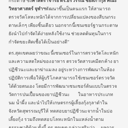
กระดาษ ซึ่ง
ศาสตราจารย์ ดร.อรวรรณ ชัยลภากุล คณะ
วิทยาศาสตร์ จุฬาฯ
พัฒนาขึ้นเป็นคนแรก ให้สามารถ
ตรวจวัดโลหะหนักได้จากการเปลี่ยนแปลงของสีบนกระ
ดาษเล็กๆ เพียงชิ้นเดียว นอกจากนี้เซนเซอร์ฐานกระดาษ
ยังนำไปกำจัดได้ง่ายหลังใช้งาน ช่วยลดต้นทุนในการ
กำจัดขยะติดเชื้อได้เป็นอย่างดี”
ดร.สุดเขตเผยว่าขณะนี้เซนเซอร์ในการตรวจวัดโละหนัก
และความสดใหม่ของอาหาร ตรวจวัดสารเคมีตกค้าง ยา
ปฏิชีวนะและยาฆ่าแมลง อยู่ระหว่างการพัฒนาในห้อง
ปฏิบัติการเพื่อให้ผู้บริโภคสามารถใช้เซนเซอร์ตรวจวัด
ได้ด้วยตนเอง โดยมีการพัฒนาเซนเซอร์ต้นแบบในตรวจ
วัดการปนเปื้อนของยาปฏิชีวนะ ในอาหารประเภท
นม น้ำผึ้ง และนำไปให้เกษตรกรผู้เลี้ยงกุ้งกุลาดำใน
จังหวัดสุพรรณบุรีให้ ทดสอบยาปฏิชีวนะจากน้ำในบ่อ
เลี้ยงกุ้ง รวมถึงทดสอบโลหะหนักในแหล่งน้ำตาม
ธรรมชาติด้วย ทั้งนี้ ดร.สุดเขต กล่าวเสริมว่า ผลการ