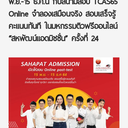
พ.ย.-15 ธ.ค.นี้ กับสนามสอบ TCAS65
Online จำลองเสมือนจริง สอบเสร็จรู้
คะแนนทันที ในมหกรรมติวฟรีออนไลน์
“สหพัฒน์แอดมิชชั่น” ครั้งที่ 24