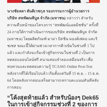
นางชัยลดา ตันติเวชกุล รองกรรมการผู้อำนวยการ
บริษัท สหพัฒนพิบูล จำกัด (มหาชน)
กล่าวว่า สำหรับ
ความคืบหน้าของโครงการ “สหพัฒน์แอดมิชชั่น” ครั้งที่
24 ภายใต้การดำเนินการของบริษัท สหพัฒนพิบูล จำกัด
(มหาชน) โดยผลิตภัณฑ์ มาม่า บิสชิน มองต์เฟลอ และริ
ชเชส ขณะนี้ได้ผ่านช่วงเวลาการติวเข้มในช่วงที่ 1 ไป
แล้ว และกำลังจะเริ่มเข้าสู่กิจกรรมในช่วงที่ 2 เป็นการ
ทดสอบออนไลน์ฟรี สนามสอบจำลองเสมือนจริง เพื่อ
ทบทวนและทดสอบความรู้ TCAS65 Online Post-Test
หลังจากที่ได้เรียนไปแล้ว เริ่มตั้งแต่วันที่ 15 พ.ย. – 15 ธ.ค.
64 โดยหลังจากสอบเสร็จสามารถทราบคะแนนทันทีหลัง
การสอบ
“โค้งสุดท้ายแล้ว สำหรับน้องๆ Dek65
ในการเข้าสู่กิจกรรมช่วงที่ 2 ของการ