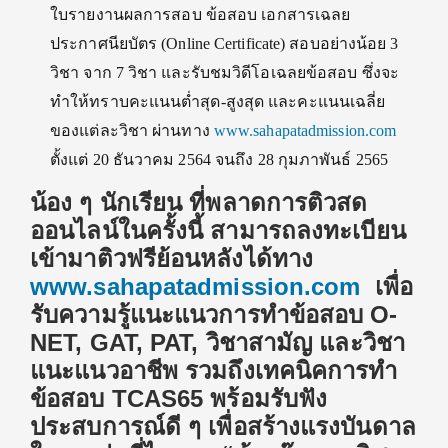
ใบรายงานผลการสอบ ข้อสอบ เอกสารเฉลย
ประกาศนียบัตร (Online Certificate) สอบอย่างน้อย 3
วิชา จาก 7 วิชา และรับชมวิดีโอเฉลยข้อสอบ ซึ่งจะ
ทำให้ทราบคะแนนต่ำสุด-สูงสุด และคะแนนเฉลี่ย
ของแต่ละวิชา ผ่านทาง
www.sahapatadmission.com
ตั้งแต่ 20 ธันวาคม 2564 จนถึง 28 กุมภาพันธ์ 2565
น้อง ๆ นักเรียน ที่พลาดการติวสด
ออนไลน์ในครั้งนี้ สามารถลงทะเบียน
เข้ามาติวฟรีย้อนหลังได้ทาง
www.sahapatadmission.com
เพื่อ
รับความรู้แนะแนวการทำข้อสอบ O-
NET, GAT, PAT, วิชาสามัญ และวิชา
แนะแนวอาชีพ รวมถึงเทคนิคการทำ
ข้อสอบ TCAS65 พร้อมรับฟัง
ประสบการณ์ดี ๆ เพื่อสร้างแรงบันดาล