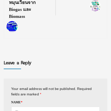
หมุนเวียนจาก
Biogas และ
Biomass
Leave a Reply
Your email address will not be published.
Required
fields are marked
*
NAME
*