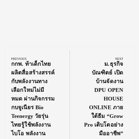
Post
navigation
PREVIOUS
NEXT
Previous
Next
กกพ. ท้าเด็กไทย
ม.ธุรกิจ
Post:
Post:
ผลิตสื่อสร้างสรรค์
บัณฑิตย์ เปิด
กับพลังงานทาง
บ้านจัดงาน
เลือกใหม่ไม่มี
DPU OPEN
หมด ผ่านกิจกรรม
HOUSE
กบจูเนียร Bio
ONLINE ภาย
Teenergy วัยรุ่น
ใต้ธีม “Grow
ไทยรู้ใช้พลังงาน
Pro เติบโตอย่าง
ไบโอ พลังงาน
มืออาชีพ”