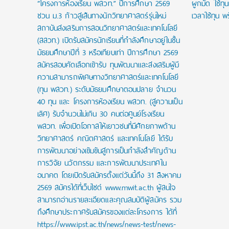
“โครงการห้องเรียน พสวท.” ปีการศึกษา 2569
ผูกมัด ใช้ทุ
ชวน ม.3 ก้าวสู่เส้นทางนักวิทยาศาสตร์รุ่นใหม่
เวลาใช้ทุน พร
สถาบันส่งเสริมการสอนวิทยาศาสตร์และเทคโนโลยี
(สสวท.) เปิดรับสมัครนักเรียนที่กำลังศึกษาอยู่ในชั้น
มัธยมศึกษาปีที่ 3 หรือเทียบเท่า ปีการศึกษา 2569
สมัครสอบคัดเลือกเข้ารับ ทุนพัฒนาและส่งเสริมผู้มี
ความสามารถพิเศษทางวิทยาศาสตร์และเทคโนโลยี
(ทุน พสวท.) ระดับมัธยมศึกษาตอนปลาย จำนวน
40 ทุน และ โครงการห้องเรียน พสวท. (สู่ความเป็น
เลิศ) รับจำนวนไม่เกิน 30 คนต่อศูนย์โรงเรียน
พสวท. เพื่อเปิดโอกาสให้เยาวชนที่มีศักยภาพด้าน
วิทยาศาสตร์ คณิตศาสตร์ และเทคโนโลยี ได้รับ
การพัฒนาอย่างเข้มข้นสู่การเป็นกำลังสำคัญด้าน
การวิจัย นวัตกรรม และการพัฒนาประเทศใน
อนาคต โดยเปิดรับสมัครตั้งแต่วันนี้ถึง 31 สิงหาคม
2569 สมัครได้ที่เว็บไซต์ www.mwit.ac.th ผู้สนใจ
สามารถอ่านรายละเอียดและคุณสมบัติผู้สมัคร รวม
ถึงศึกษาประกาศรับสมัครของแต่ละโครงการ ได้ที่
https://www.ipst.ac.th/news/news-test/news-