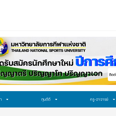
ษา
ทุนดีดี
ครู-อาจารย์