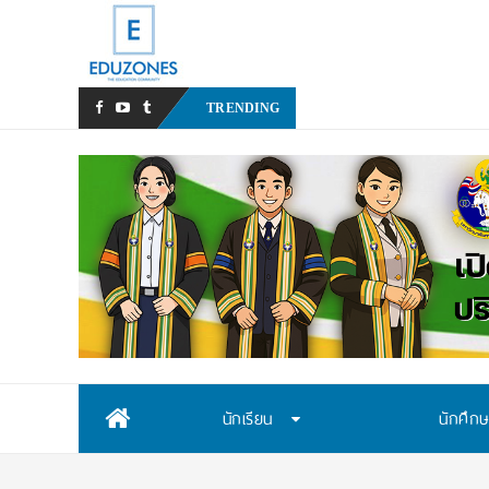
สสวท. เปิดรับสมัค
_
TRENDING
Skip
นักเรียน
นักศึก
to
content