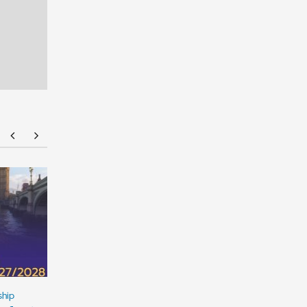
ทุนรัฐบาลออสเตรเลีย RTP Stipend 2027 เปิดรับ
U.S.A. Ed
สมัครแล้ว! เรียนต่อ ป.โท-เอก ที่ ANU ฟรีค่าเรียน
เรียนต่อสห
พร้อมเงินสนับสนุนเกือบ 9 แสนบาทต่อปี
ชั้นนำ ท
ครบวงจร
ship