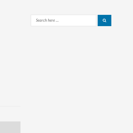
Search
Search
for: