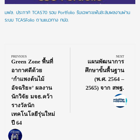
มฟล. ประกาศ TCAS70 รอบ Portfolio รับเฉพาะแฟ้มสะสมผลงานผ่าน
ระบบ TCASFolio ตามแนวทาง ทปอ.
Post
navigation
PREVIOUS
NEXT
Previous
Next
Green Zone พื้นที่
แผนพัฒนาการ
Post:
Post:
อากาศดีด้วย
ศึกษาขั้นพื้นฐาน
‘กำแพงต้นไม้
(พ.ศ. 2564 –
อัจฉริยะ’ ผลงาน
2565) จาก สพฐ.
นักวิจัย มจธ.คว้า
รางวัลนัก
เทคโนโลยีรุ่นใหม่
ปี 64