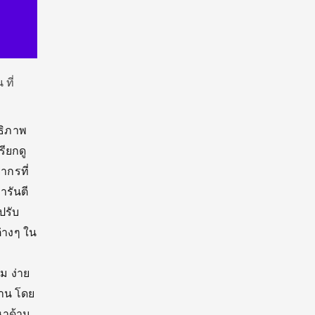
ที่
ธิภาพ
รียกดู
ากรที่
ารันตี
ปรับ
ต่างๆ ใน
ม ง่าย
ฐาน โดย
หาด้าน