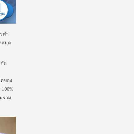
การทำ
งสมุด
ำกัด
บโตของ
ึง 100%
ม่ร่วม