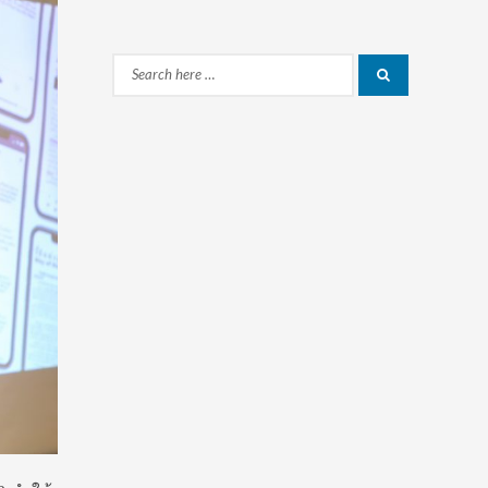
Search
Search
for: