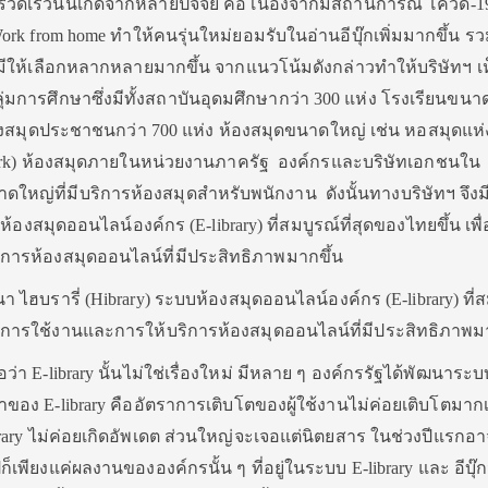
งรวดเร็วนั้นเกิดจากหลายปัจจัย คือ เนื่องจากมีสถานการณ์ โควิด-1
k from home ทำให้คนรุ่นใหม่ยอมรับในอ่านอีบุ๊กเพิ่มมากขึ้น รว
 มีให้เลือกหลากหลายมากขึ้น จากแนวโน้มดังกล่าวทำให้บริษัทฯ เ
การศึกษาซึ่งมีทั้งสถาบันอุดมศึกษากว่า 300 แห่ง โรงเรียนขน
ห้องสมุดประชาชนกว่า 700 แห่ง ห้องสมุดขนาดใหญ่ เช่น หอสมุดแห่
Park) ห้องสมุดภายในหน่วยงานภาครัฐ องค์กรและบริษัทเอกชนใน
ดใหญ่ที่มีบริการห้องสมุดสำหรับพนักงาน ดังนั้นทางบริษัทฯ จึง
ห้องสมุดออนไลน์องค์กร (E-library) ที่สมบูรณ์ที่สุดของไทยขึ้น เพ
ารห้องสมุดออนไลน์ที่มีประสิทธิภาพมากขึ้น
นา ไฮบรารี่ (Hibrary) ระบบห้องสมุดออนไลน์องค์กร (E-library) ที่
องการใช้งานและการให้บริการห้องสมุดออนไลน์ที่มีประสิทธิภาพม
่า E-library นั้นไม่ใช่เรื่องใหม่ มีหลาย ๆ องค์กรรัฐได้พัฒนาระบ
ของ E-library คืออัตราการเติบโตของผู้ใช้งานไม่ค่อยเติบโตมาก
rary ไม่ค่อยเกิดอัพเดต ส่วนใหญ่จะเจอแต่นิตยสาร ในช่วงปีแรกอา
ก็เพียงแค่ผลงานขององค์กรนั้น ๆ ที่อยู่ในระบบ E-library และ อีบุ๊กน