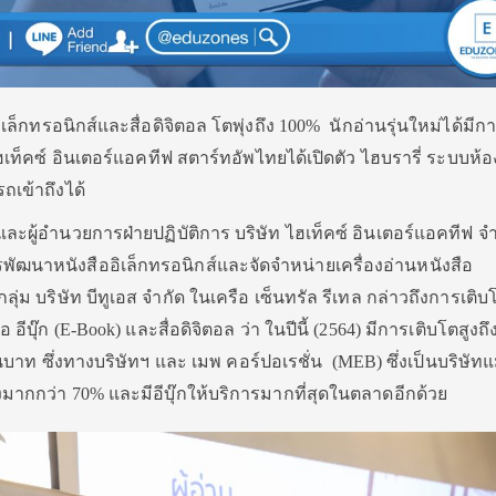
ล็กทรอนิกส์และสื่อดิจิตอล โตพุ่งถึง 100% นักอ่านรุ่นใหม่ได้มี
เท็คซ์ อินเตอร์แอคทีฟ สตาร์ทอัพไทยได้เปิดตัว ไฮบรารี่ ระบบห้อ
ถเข้าถึงได้
งและผู้อำนวยการฝ่ายปฏิบัติการ บริษัท ไฮเท็คซ์ อินเตอร์แอคทีฟ จ
พัฒนาหนังสืออิเล็กทรอนิกส์และจัดจำหน่ายเครื่องอ่านหนังสือ
ลุ่ม บริษัท บีทูเอส จำกัด ในเครือ เซ็นทรัล รีเทล กล่าวถึงการเติ
 อีบุ๊ก (E-Book) และสื่อดิจิตอล ว่า ในปีนี้ (2564) มีการเติบโตสูงถ
าท ซึ่งทางบริษัทฯ และ เมพ คอร์ปอเรชั่น (MEB) ซึ่งเป็นบริษัทแ
มากกว่า 70% และมีอีบุ๊กให้บริการมากที่สุดในตลาดอีกด้วย