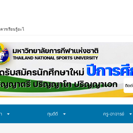
าควรเรียนรู้อะไร? 7 ระบบป้องกันที่โรงเรียนไทยควรมี ก่อนปัญหาของเด็กจะเดินไปถ
ษา
ทุนดีดี
ครู-อาจารย์