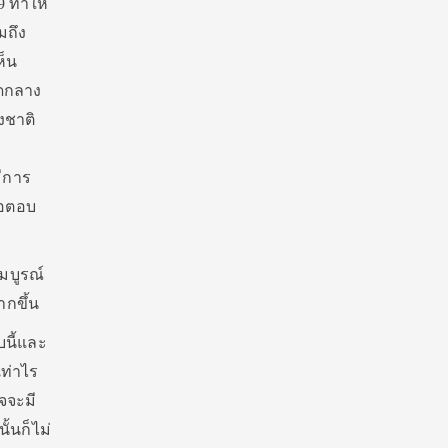
9 ทำให้
มถึง
ห็น
าดกลาง
งชาติ
มีการ
ื่อตอบ
สมบูรณ์
ากขึ้น
บนี้และ
เท่าไร
จจะมี
ั้นก็ไม่