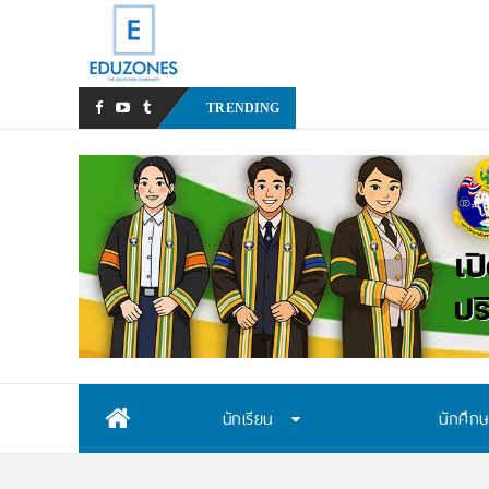
สสวท. เ
_
TRENDING
Skip
นักเรียน
นักศึก
to
content