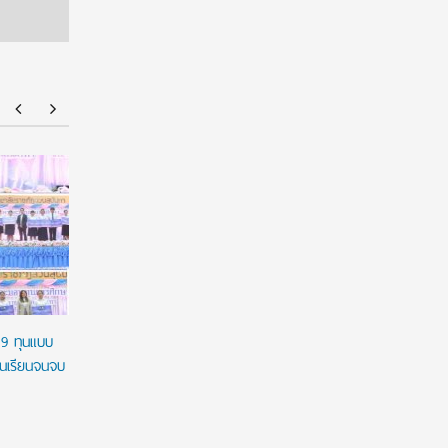
มฟล. ประกาศ TCAS70 รอบ Portfolio รับเฉพาะ
ยศชนัน เค
แฟ้มสะสมผลงานผ่านระบบ TCASFolio ตาม
ผูกมัด ใช้
แนวทาง ทปอ.
เวลาใช้ทุน
29 ทุนแบบ
ชนเรียนจนจบ