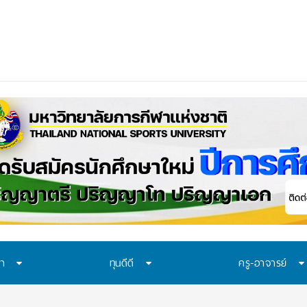
ษา
ทุนดีดี
ครู-อาจารย์