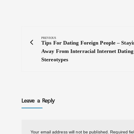
Post
navigation
PREVIOUS
Previous
Tips For Dating Foreign People – Stayi
Post:
Away From Interracial Internet Dating
Stereotypes
Leave a Reply
Your email address will not be published.
Required fi