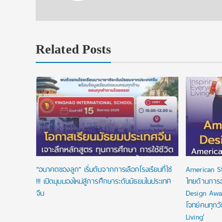
Related Posts
งื่อนไข
ัยลดหย่อน
“อนาคตของลูก” เริ่มต้นจากการเลือกโรงเรียนที่ใช่
American S
!!! เปิดมุมมองใหม่สู่การศึกษาระดับมัธยมในประเทศ
ไทยด้านการ
จีน
Design Awa
โจทย์คนทุกว
Living’