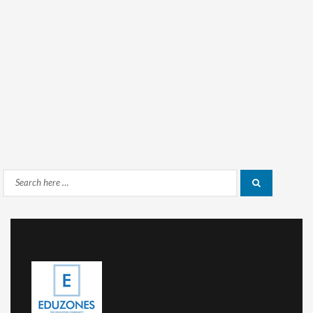
Search
Search
for: