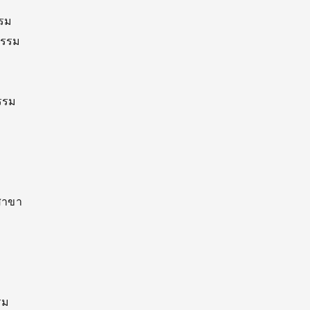
รรม
กรรม
รรม
สาขา
รม