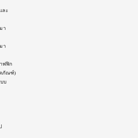
์และ
ีมา
ีมา
าฟฟิก
ตภัณฑ์)
แบบ
ป