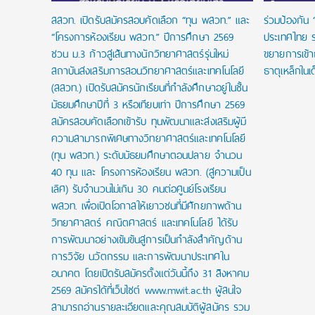
สสวท. เปิดรับสมัครสอบคัดเลือก “ทุน พสวท.” และ
ร่วมป้องกัน 
“โครงการห้องเรียน พสวท.” ปีการศึกษา 2569
ประเทศไทย ร
ชวน ม.3 ก้าวสู่เส้นทางนักวิทยาศาสตร์รุ่นใหม่
ขยายการเข้
สถาบันส่งเสริมการสอนวิทยาศาสตร์และเทคโนโลยี
ธาตุเหล็กในเ
(สสวท.) เปิดรับสมัครนักเรียนที่กำลังศึกษาอยู่ในชั้น
มัธยมศึกษาปีที่ 3 หรือเทียบเท่า ปีการศึกษา 2569
สมัครสอบคัดเลือกเข้ารับ ทุนพัฒนาและส่งเสริมผู้มี
ความสามารถพิเศษทางวิทยาศาสตร์และเทคโนโลยี
(ทุน พสวท.) ระดับมัธยมศึกษาตอนปลาย จำนวน
40 ทุน และ โครงการห้องเรียน พสวท. (สู่ความเป็น
เลิศ) รับจำนวนไม่เกิน 30 คนต่อศูนย์โรงเรียน
พสวท. เพื่อเปิดโอกาสให้เยาวชนที่มีศักยภาพด้าน
วิทยาศาสตร์ คณิตศาสตร์ และเทคโนโลยี ได้รับ
การพัฒนาอย่างเข้มข้นสู่การเป็นกำลังสำคัญด้าน
การวิจัย นวัตกรรม และการพัฒนาประเทศใน
อนาคต โดยเปิดรับสมัครตั้งแต่วันนี้ถึง 31 สิงหาคม
2569 สมัครได้ที่เว็บไซต์ www.mwit.ac.th ผู้สนใจ
สามารถอ่านรายละเอียดและคุณสมบัติผู้สมัคร รวม