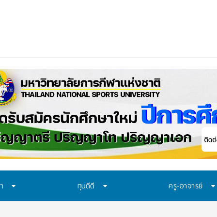
อก “ทุน พสวท.
ษา
ทุนดีดี
ครู-อาจารย์