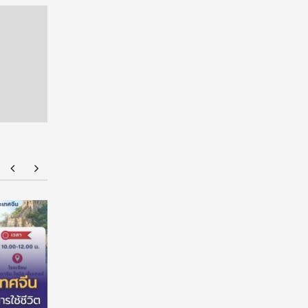
American Standard ฉลองความสำเร็จนักศึกษา
มหาวิทยาล
ไทยด้านการออกแบบบนเวที ‘American Standard
ต่อเนื่อง
Design Award 2026’ ชูนวัตกรรมห้องน้ำตอบ
สร้างโอกา
โจทย์คนทุกวัย ภายใต้แนวคิด ‘Inspiring Everyday
Living’