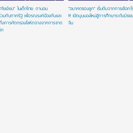
“ภัยเงียบ” ในเด็กไทย: ดานอน
“อนาคตของลูก” เริ่มต้นจากการเลือกโรงเ
่วมกับภาครัฐ เพื่อรณรงค์ป้องกันและ
!!! เปิดมุมมองใหม่สู่การศึกษาระดับมัธ
าถึงการคัดกรองโลหิตจางจากการขาด
จีน
ด็ก