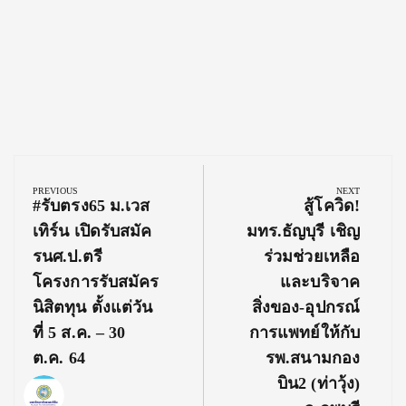
Post
navigation
PREVIOUS
NEXT
Previous
Next
#รับตรง65 ม.เวส
สู้โควิด!
Post:
Post:
เทิร์น เปิดรับสมัค
มทร.ธัญบุรี เชิญ
รนศ.ป.ตรี
ร่วมช่วยเหลือ
โครงการรับสมัคร
และบริจาค
นิสิตทุน ตั้งแต่วัน
สิ่งของ-อุปกรณ์
ที่ 5 ส.ค. – 30
การแพทย์ให้กับ
ต.ค. 64
รพ.สนามกอง
บิน2 (ท่าวุ้ง)