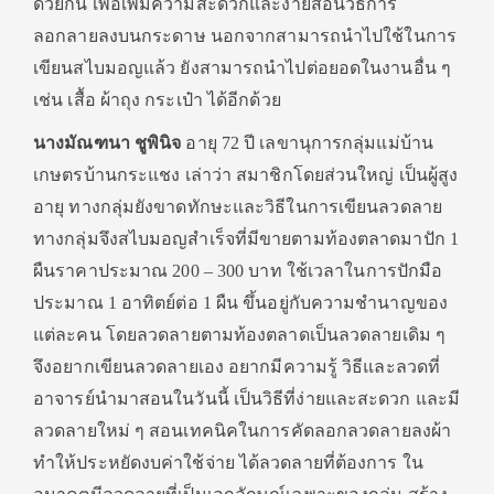
ด้วยกัน เพื่อเพิ่มความสะดวกและง่ายสอนวิธีการ
ลอกลายลงบนกระดาษ นอกจากสามารถนำไปใช้ในการ
เขียนสไบมอญแล้ว ยังสามารถนำไปต่อยอดในงานอื่น ๆ
เช่น เสื้อ ผ้าถุง กระเป๋า ได้อีกด้วย
นางมัณฑนา ชูพินิจ
อายุ 72 ปี เลขานุการกลุ่มแม่บ้าน
เกษตรบ้านกระแชง เล่าว่า สมาชิกโดยส่วนใหญ่ เป็นผู้สูง
อายุ ทางกลุ่มยังขาดทักษะและวิธีในการเขียนลวดลาย
ทางกลุ่มจึงสไบมอญสำเร็จที่มีขายตามท้องตลาดมาปัก 1
ผืนราคาประมาณ 200 – 300 บาท ใช้เวลาในการปักมือ
ประมาณ 1 อาทิตย์ต่อ 1 ผืน ขึ้นอยู่กับความชำนาญของ
แต่ละคน โดยลวดลายตามท้องตลาดเป็นลวดลายเดิม ๆ
จึงอยากเขียนลวดลายเอง อยากมีความรู้ วิธีและลวดที่
อาจารย์นำมาสอนในวันนี้ เป็นวิธีที่ง่ายและสะดวก และมี
ลวดลายใหม่ ๆ สอนเทคนิคในการคัดลอกลวดลายลงผ้า
ทำให้ประหยัดงบค่าใช้จ่าย ได้ลวดลายที่ต้องการ ใน