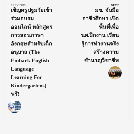
navigation
PREVIOUS
NEXT
Previous
Next
เชิญครูปฐมวัยเข้า
มข. จับมือ
Post:
Post:
ร่วมอบรม
อาชีวศึกษา เปิด
ออนไลน์ หลักสูตร
พื้นที่เพื่อ
การสอนภาษา
นศ.ฝึกงาน เรียน
อังกฤษสำหรับเด็ก
รู้การทำงานจริง
อนุบาล (The
สร้างความ
Embark English
ชำนาญวิชาชีพ
Language
Learning For
Kindergartens)
ฟรี!