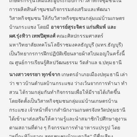
เกษตรกรรุ่นใหม่และผู้ประกอบการ/วิสาหกิจชุมชนใน
การผลิตสินค้าชุมชนกิจกรรมส่งเสริมและพัฒนา
วิสาหกิจชุมชน ให้กับวิสาหกิจชุมชนกลุ่มแม่บ้านเกษตร
บ้านกระแชง โดยมี
อาจารย์สุระจิตร แก่นพิมพ์ และ
ผศ.รุ่งทิวา เทพปิตุพงศ์
คณะศิลปกรรมศาสตร์
มหาวิทยาลัยเทคโนโลยีราชมงคลธัญบุรี (มทร.ธัญบุรี)
เป็นวิทยากรการฝึกปฏิบัติเขียนลายผ้าสไบมอญในครั้งนี้
ณ ศูนย์การเรียนรู้ศิลปวัฒนธรรม วัดสำแล จ.ปทุมธานี
นางสาวจรรยา ทุกข์จาก
เกษตรอำเภอเมืองปทุมธานี เล่า
ว่า ชาวบ้านตำบลบ้านกระแชง ว่างเว้นจากการทำนา ทำ
สวน ได้รวมกลุ่มกันทำกิจกรรมเพื่อให้มีรายได้เกิดขึ้น
โดยจัดตั้งเป็นวิสาหกิจชุมชนกลุ่มแม่บ้านเกษตรบ้าน
กระแชง เจ้าหน้าที่จากสำนักงานเกษตรจังหวัดปทุมธานี
ได้เข้ามาส่งเสริมให้ความรู้และนำสมาชิกไปศึกษาดูงาน
ตามสถานที่ต่าง ๆ กิจกรรมการทำอาหารแปรรูป โดย
“หมี่กะทิโบราณ สูตรชุมชนบ้านเตาอิฐ” มีชื่อเสียง