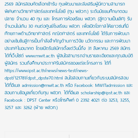
2569 สมัครสอบคัดเลือกเข้ารับ ทุนพัฒนาและส่งเสริมผู้มีความสามารถ
พิเศษทางวิทยาศาสตร์และเทคโนโลยี (ทุน พสวท.) ระดับมัธยมศึกษาตอน
ปลาย จำนวน 40 ทุน และ โครงการห้องเรียน พสวท. (สู่ความเป็นเลิศ) รับ
จำนวนไม่เกิน 30 คนต่อศูนย์โรงเรียน พสวท. เพื่อเปิดโอกาสให้เยาวชนที่มี
ศักยภาพด้านวิทยาศาสตร์ คณิตศาสตร์ และเทคโนโลยี ได้รับการพัฒนา
อย่างเข้มข้นสู่การเป็นกำลังสำคัญด้านการวิจัย นวัตกรรม และการพัฒนา
ประเทศในอนาคต โดยเปิดรับสมัครตั้งแต่วันนี้ถึง 31 สิงหาคม 2569 สมัคร
ได้ที่เว็บไซต์ www.mwit.ac.th ผู้สนใจสามารถอ่านรายละเอียดและคุณสมบัติ
ผู้สมัคร รวมถึงศึกษาประกาศรับสมัครของแต่ละโครงการ ได้ที่
https://www.ipst.ac.th/news/news-test/news-
dpst/121781/dpst_dpste70.html สนใจสอบถามเกี่ยวกับระบบสมัครสอบ
ได้ที่อีเมล admission@mwit.ac.th หรือ Facebook: MWITadmission และ
สอบถามข้อมูลเกี่ยวกับทุน พสวท. ได้ที่อีเมล scholarship@ipst.ac.th และ
Facebook : DPST Center หรือโทรศัพท์ 0 2392 4021 ต่อ 3253, 3255,
3257 และ 3262 (ฝ่าย พสวท.)
Post