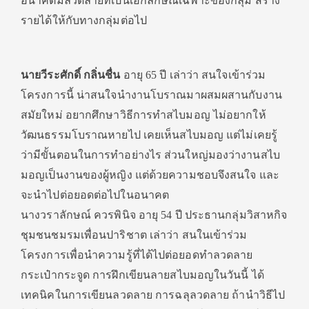
อนาคตมีลวดลายที่เป็นเอกลักษณ์เฉพาะของกลุ่ม สร้าง
รายได้ให้กับทางกลุ่มต่อไป
นายวีระศักดิ์ กลิ่นชื่น
อายุ 65 ปี เล่าว่า สนใจเข้าร่วม
โครงการนี้ น่าสนใจนำงานโบราณมาผสมผสานกับงาน
สมัยใหม่ อยากศึกษาวิธีการทำสไบมอญ ไม่อยากให้
วัฒนธรรมโบราณหายไป เคยเห็นสไบมอญ แต่ไม่เคยรู้
ว่ามีขั้นตอนในการทำอย่างไร ส่วนใหญ่มองว่างานสไบ
มอญเป็นงานของผู้หญิง แต่ด้วยความชอบจึงสนใจ และ
จะนำไปต่อยอดต่อไปในอนาคต
นางวราลักษณ์ ควรพินิจ อายุ 54 ปี ประธานกลุ่มวิสาหกิจ
ชุมชนชมรมเพื่อนปาริชาต เล่าว่า สนในเข้าร่วม
โครงการเพื่อนำความรู้ที่ได้ไปต่อยอดทำลวดลาย
กระเป๋ากระจูด การฝึกเขียนลายสไบมอญในวันนี้ ได้
เทคนิคในการเขียนลวดลาย การฉลุลวดลาย ถ้านำวิธีไป