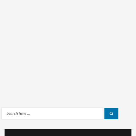
Search
Search
for: