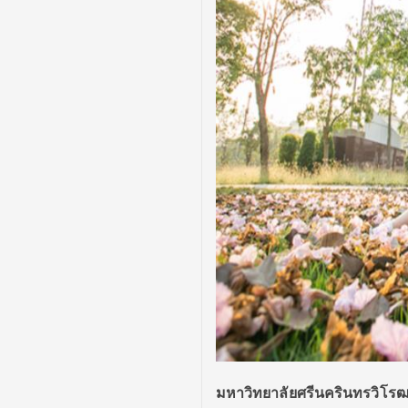
มหาวิทยาลัยศรีนครินทรวิโร