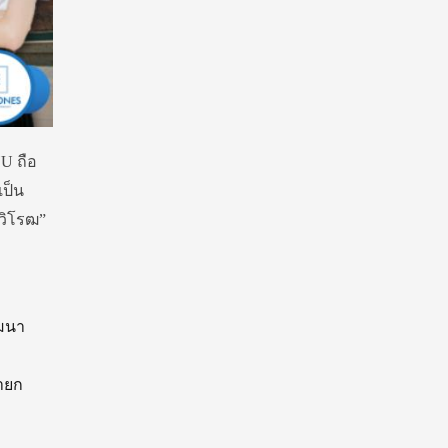
WU ถือ
เป็น
รวิโรฒ”
ัฒนา
นายก