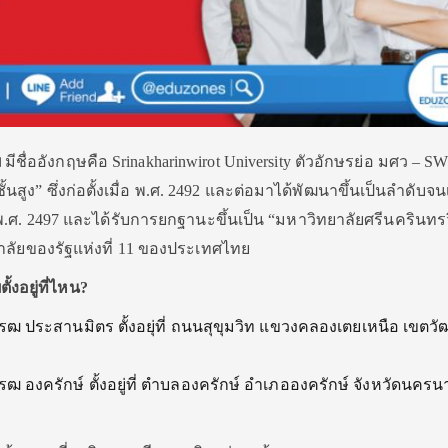
ฒ
มีชื่ออังกฤษคือ Srinakharinwirot University ตัวอักษรย่อ มศว – S
้นสูง” ซึ่งก่อตั้งเมื่อ พ.ศ. 2492 และต่อมาได้พัฒนาขึ้นเป็นลำดับจน
 พ.ศ. 2497 และได้รับการยกฐานะขึ้นเป็น “มหาวิทยาลัยศรีนครินท
ทยาลัยของรัฐแห่งที่ 11 ของประเทศไทย
ฒ
ตั้งอยู่ที่ไหน
?
ฒ ประสานมิตร ตั้งอยุ่ที่ ถนนสุขุมวิท แขวงคลองเตยเหนือ เขตว
ฒ องครักษ์ ตั้งอยู่ที่ ตำบลองครักษ์ อำเภอองครักษ์ จังหวัดนคร