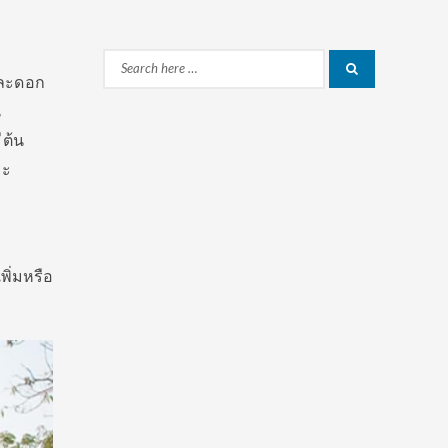
Search
Search
และดอก
for:
น
ีต้น
ระ
ิ่มหรือ