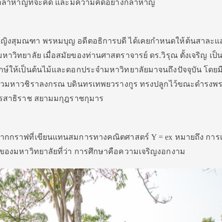
มกล้าหาญที่จะคิด และมีความคิดอย่างกล้าหาญ
ณหญิงสุมณฑา พรหมบุญ อดีตอธิการบดี ได้เคยกำหนดให้ต้นสาละ
าวิทยาลัย เมื่อสมัยของท่านศาสตราจารย์ ดร.วิรุณ ตั้งเจริญ เป็
ฤกษ์ให้เป็นต้นไม้และดอกประจำมหาวิทยาลัยมาจนถึงปัจจุบัน โดยม
ู่หัวมหาวชิราลงกรณ บดินทรเทพยวรางกูร ทรงปลูกไว้ขณะดำรงพ
อรสาธิราช สยามมกุฎราชกุมาร
กกราฟที่เขียนแทนสมการทางคณิตศาสตร์ Y = ex หมายถึง การเพ
ของมหาวิทยาลัยที่ว่า การศึกษาคือความเจริญงอกงาม