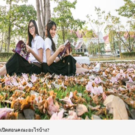
ฒเปิดสอนคณะอะไรบ้าง
?