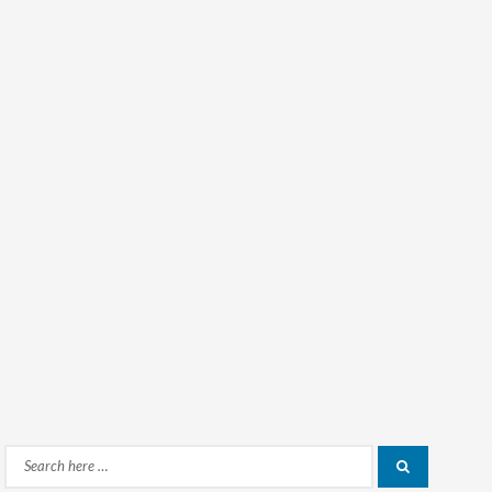
Search
Search