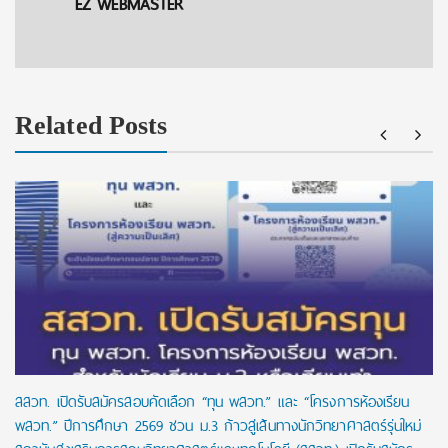
EZ WEBMASTER
Related Posts
สสวท. เปิดรับสมัครสอบคัดเลือก “ทุน พสวท.” และ “โครงการห้องเรียน
พสวท.” ปีการศึกษา 2569 ชวน ม.3 ก้าวสู่เส้นทางนักวิทยาศาสตร์รุ่นใหม่