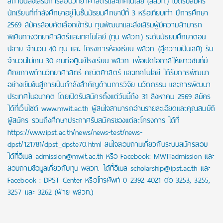
สถาบันส่งเสริมการสอนวิทยาศาสตร์และเทคโนโลยี (สสวท.) เปิดรับสมัคร
นักเรียนที่กำลังศึกษาอยู่ในชั้นมัธยมศึกษาปีที่ 3 หรือเทียบเท่า ปีการศึกษา
2569 สมัครสอบคัดเลือกเข้ารับ ทุนพัฒนาและส่งเสริมผู้มีความสามารถ
พิเศษทางวิทยาศาสตร์และเทคโนโลยี (ทุน พสวท.) ระดับมัธยมศึกษาตอน
ปลาย จำนวน 40 ทุน และ โครงการห้องเรียน พสวท. (สู่ความเป็นเลิศ) รับ
จำนวนไม่เกิน 30 คนต่อศูนย์โรงเรียน พสวท. เพื่อเปิดโอกาสให้เยาวชนที่มี
ศักยภาพด้านวิทยาศาสตร์ คณิตศาสตร์ และเทคโนโลยี ได้รับการพัฒนา
อย่างเข้มข้นสู่การเป็นกำลังสำคัญด้านการวิจัย นวัตกรรม และการพัฒนา
ประเทศในอนาคต โดยเปิดรับสมัครตั้งแต่วันนี้ถึง 31 สิงหาคม 2569 สมัคร
ได้ที่เว็บไซต์ www.mwit.ac.th ผู้สนใจสามารถอ่านรายละเอียดและคุณสมบัติ
ผู้สมัคร รวมถึงศึกษาประกาศรับสมัครของแต่ละโครงการ ได้ที่
https://www.ipst.ac.th/news/news-test/news-
dpst/121781/dpst_dpste70.html สนใจสอบถามเกี่ยวกับระบบสมัครสอบ
ได้ที่อีเมล admission@mwit.ac.th หรือ Facebook: MWITadmission และ
สอบถามข้อมูลเกี่ยวกับทุน พสวท. ได้ที่อีเมล scholarship@ipst.ac.th และ
Facebook : DPST Center หรือโทรศัพท์ 0 2392 4021 ต่อ 3253, 3255,
3257 และ 3262 (ฝ่าย พสวท.)