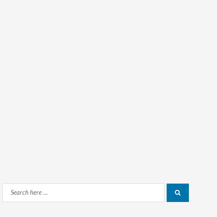
Search
Search
for: