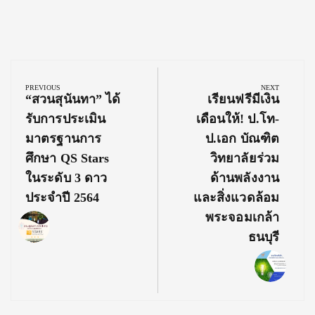
Post
navigation
PREVIOUS
NEXT
Previous
Next
“สวนสุนันทา” ได้
เรียนฟรีมีเงิน
Post:
Post:
รับการประเมิน
เดือนให้! ป.โท-
มาตรฐานการ
ป.เอก บัณฑิต
ศึกษา QS Stars
วิทยาลัยร่วม
ในระดับ 3 ดาว
ด้านพลังงาน
ประจำปี 2564
และสิ่งแวดล้อม
พระจอมเกล้า
ธนบุรี