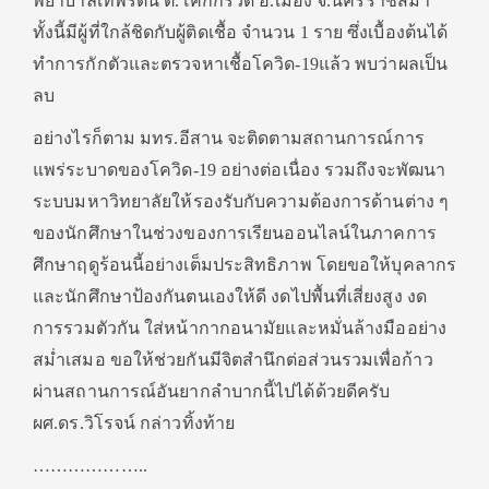
พยาบาลเทพรัตน์ ต.โคกกรวด อ.เมือง จ.นครราชสีมา
ทั้งนี้มีผู้ที่ใกล้ชิดกับผู้ติดเชื้อ จำนวน 1 ราย ซึ่งเบื้องต้นได้
ทำการกักตัวและตรวจหาเชื้อโควิด-19แล้ว พบว่าผลเป็น
ลบ
อย่างไรก็ตาม มทร.อีสาน จะติดตามสถานการณ์การ
แพร่ระบาดของโควิด-19 อย่างต่อเนื่อง รวมถึงจะพัฒนา
ระบบมหาวิทยาลัยให้รองรับกับความต้องการด้านต่าง ๆ
ของนักศึกษาในช่วงของการเรียนออนไลน์ในภาคการ
ศึกษาฤดูร้อนนี้อย่างเต็มประสิทธิภาพ โดยขอให้บุคลากร
และนักศึกษาป้องกันตนเองให้ดี งดไปพื้นที่เสี่ยงสูง งด
การรวมตัวกัน ใส่หน้ากากอนามัยและหมั่นล้างมืออย่าง
สม่ำเสมอ ขอให้ช่วยกันมีจิตสำนึกต่อส่วนรวมเพื่อก้าว
ผ่านสถานการณ์อันยากลำบากนี้ไปได้ด้วยดีครับ
ผศ.ดร.วิโรจน์ กล่าวทิ้งท้าย
………………..