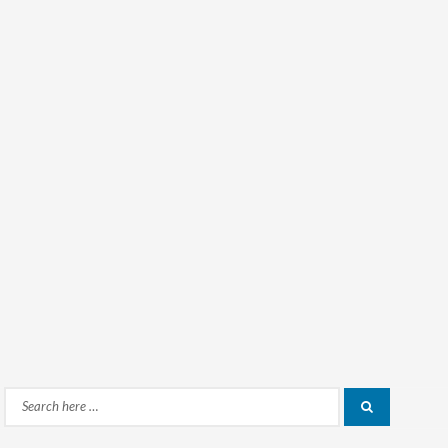
Search
Search
for: