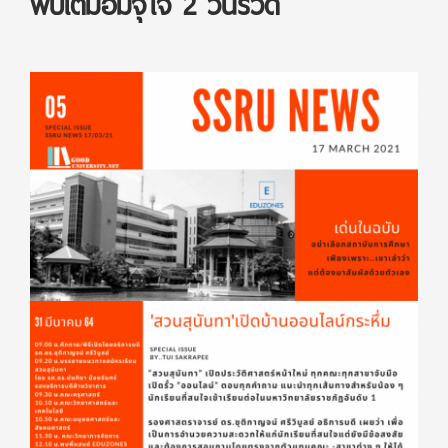
พบเต็มอิ่มจุใจ 2 วันรวด