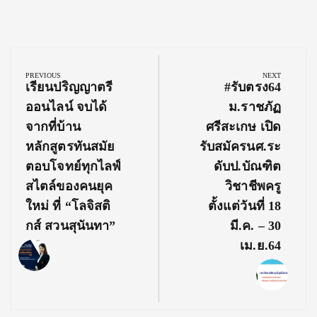
Post
navigation
PREVIOUS
NEXT
Previous
Next
เรียนปริญญาตรี
#รับตรง64
Post:
Post:
ออนไลน์ จบได้
ม.ราชภัฏ
จากที่บ้าน
ศรีสะเกษ เปิด
หลักสูตรทันสมัย
รับสมัครนศ.ระ
ตอบโจทย์ทุกไลฟ์
ดับป.บัณฑิต
สไตล์ของคนยุค
วิชาชีพครู
ใหม่ ที่ “โลจิสติ
ตั้งแต่วันที่ 18
กส์ สวนสุนันทา”
มี.ค. – 30
เม.ย.64