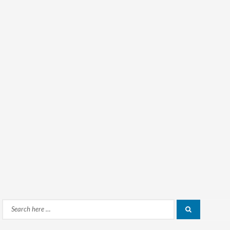
Search
Search
for: