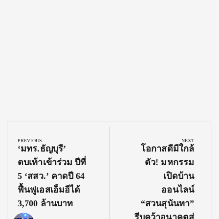
Post
navigation
PREVIOUS
NEXT
Previous
Next
‘มทร.ธัญบุรี’
โอกาสดีมีใกล้
Post:
Post:
ตบเท้าเข้าร่วม ปีที่
ตัว! มหกรรม
5 ‘สสว.’ คาดปี 64
เปิดบ้าน
ฟื้นฟูเอสเอ็มอีได้
ออนไลน์
3,700 ล้านบาท
“สวนสุนันทา”
รีบคว้าอนาคตสู่