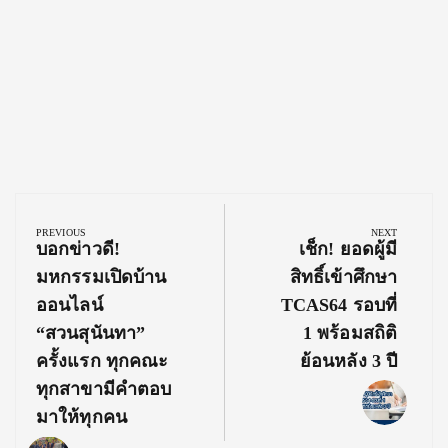
Post
navigation
PREVIOUS
NEXT
Previous
Next
บอกข่าวดี!
เช็ก! ยอดผู้มี
Post:
Post:
มหกรรมเปิดบ้าน
สิทธิ์เข้าศึกษา
ออนไลน์
TCAS64 รอบที่
“สวนสุนันทา”
1 พร้อมสถิติ
ครั้งแรก ทุกคณะ
ย้อนหลัง 3 ปี
ทุกสาขามีคำตอบ
มาให้ทุกคน