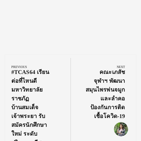
Post
navigation
PREVIOUS
NEXT
Previous
Next
#TCAS64 เรียน
คณะเภสัช
Post:
Post:
ต่อที่ไหนดี
จุฬาฯ พัฒนา
มหาวิทยาลัย
สมุนไพรพ่นจมูก
ราชภัฏ
และลำคอ
บ้านสมเด็จ
ป้องกันการติด
เจ้าพระยา รับ
เชื้อโควิด-19
สมัครนักศึกษา
ใหม่ ระดับ