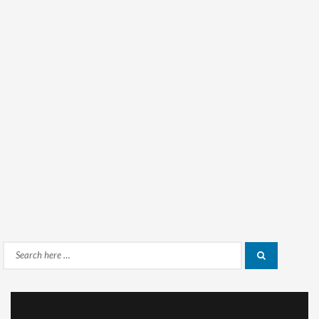
Search
Search
for: