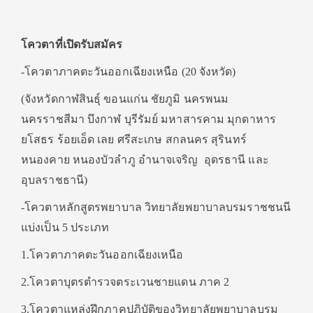
โควตาที่เปิดรับสมัคร
-โควตาภาคตะวันออกเฉียงเหนือ (20 จังหวัด)
(จังหวัดกาฬสินธุ์ ขอนแก่น ชัยภูมิ นครพนม
นครราชสีมา บึงกาฬ บุรีรัมย์ มหาสารคาม มุกดาหาร
ยโสธร ร้อยเอ็ด เลย ศรีสะเกษ สกลนคร สุรินทร์
หนองคาย หนองบัวลำภู อำนาจเจริญ อุดรธานี และ
อุบลราชธานี)
-โควตาหลักสูตรพยาบาล วิทยาลัยพยาบาลบรมราชชนนี
แบ่งเป็น 5 ประเภท
1.โควตาภาคตะวันออกเฉียงเหนือ
2.โควตาบุตรตำรวจตระเวนชายแดน ภาค 2
3.โควตาแหล่งฝึกภาคปฏิบัติของวิทยาลัยพยาบาลบรม