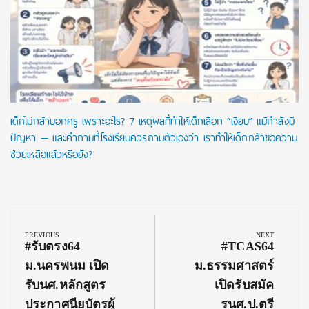
เด็กไม่กล้าบอกครู เพราะอะไร? 7 เหตุผลที่ทำให้เด็กเลือก “เงียบ” แม้กำลังมี
ปัญหา — และคำถามที่โรงเรียนควรถามตัวเองว่า เราทำให้เด็กกล้าขอความ
ช่วยเหลือแล้วหรือยัง?
Post
navigation
PREVIOUS
NEXT
Previous
Next
#รับตรง64
#TCAS64
Post:
Post:
ม.นครพนม เปิด
ม.ธรรมศาสตร์
รับนศ.หลักสูตร
เปิดรับสมัค
ประกาศนียบัตรผู้
รนศ.ป.ตรี