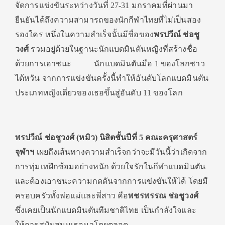
จัดการแข่งขันระหว่างวันที่ 27-31 มกราคมที่ผ่านมา
ยืนยันได้ถึงความสามารถของนักกีฬาไทยที่ไม่เป็นสอง
รองใคร หนึ่งในความสำเร็จนั้นมีชื่อของ
พรปวีณ์ ช่อชู
วงศ์
รวมอยู่ด้วยในฐานะนักแบดมินตันหญิงที่สร้างชื่อ
ด้วยการเอาชนะ นักแบดมินตันมือ 1 ของโลกชาว
ไต้หวัน จากการแข่งขันครั้งนี้ทำให้อันดับโลกแบดมินตัน
ประเภทหญิงเดี่ยวของเธอขึ้นสู่อันดับ 11 ของโลก
พรปวีณ์ ช่อชูวงศ์
(หมิว) นิสิตชั้นปีที่ 5 คณะครุศาสตร์
จุฬาฯ
เผยถึงเส้นทางความสำเร็จกว่าจะมีวันนี้ว่าเกิดจาก
การทุ่มเทฝึกซ้อมอย่างหนัก ด้วยใจรักในกีฬาแบดมินตัน
และต้องเอาชนะความกดดันจากการแข่งขันให้ได้ โดยมี
ครอบครัวทั้งพ่อแม่และพี่สาว คือ
พชรพรรณ ช่อชูวงศ์
ซึ่งเคยเป็นนักแบดมินตันทีมชาติไทย เป็นกำลังใจและ
ให้การสนับสนุนเธอมาโดยตลอด