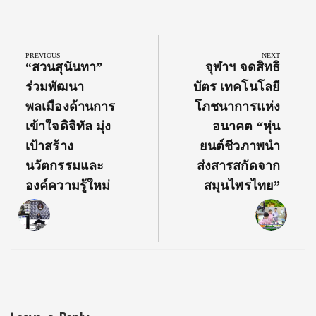
Post
navigation
PREVIOUS
NEXT
Previous
Next
“สวนสุนันทา”
จุฬาฯ จดสิทธิ
Post:
Post:
ร่วมพัฒนา
บัตร เทคโนโลยี
พลเมืองด้านการ
โภชนาการแห่ง
เข้าใจดิจิทัล มุ่ง
อนาคต “หุ่น
เป้าสร้าง
ยนต์ชีวภาพนำ
นวัตกรรมและ
ส่งสารสกัดจาก
องค์ความรู้ใหม่
สมุนไพรไทย”