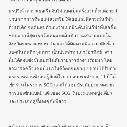
พรปวีณ์ เล่าว่าเธอเริ่มจับไม้แบดเป็นครั้งแรกตั้งแต่อายุ 4
ขวบ จากการที่พ่อแม่ส่งเสริมให้เธอและพี่สาวเล่นกีฬา
ตั้งแต่เด็ก จนค้นพบตัวเองว่าแบดมินตันเป็นกีฬาที่เธอชื่น
ชอบมากที่สุด เธอจึงเล่นแบดมินตันตามสนามแบดใน
จังหวัดระยองแทบทุกวัน และได้ติดตามพี่สาวมาฝึกซ้อม
แบดมินตันที่กรุงเทพฯ เป็นประจำทุกเสาร์อาทิตย์ จาก
นั้นได้ลงแข่งขันแบดมินตันรายการต่างๆ เรื่อยมา โดย
สามารถคว้าแชมป์แรกในชีวิตตอนอายุ 7 ขวบ ได้รับถ้วย
พระราชทานซึ่งเธอรู้สึกดีใจมาก จนกระทั่งอายุ 11 ปี ได้
เข้าร่วมโครงการ SCG และได้แชมป์ระดับประเทศจาก
การแข่งขันแบดมินตันของ SCG ในประเภทหญิงเดี่ยว
และประเภทคู่ซึ่งลงคู่กับพี่สาว
หมิวผ่านการแข่งขันแบดมินตันรายการต่างๆ มาแล้ว