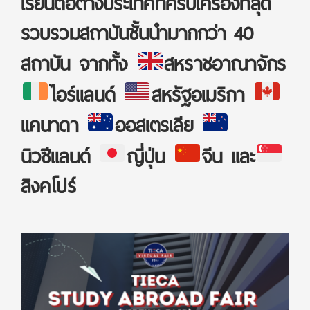
เรียนต่อต่างประเทศที่ครบเครื่องที่สุด
รวบรวมสถาบันชั้นนำมากกว่า 40
สถาบัน จากทั้ง
สหราชอาณาจักร
ไอร์แลนด์
สหรัฐอเมริกา
แคนาดา
ออสเตรเลีย
นิวซีแลนด์
ญี่ปุ่น
จีน และ
สิงคโปร์