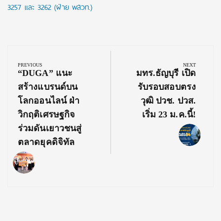
3257 และ 3262 (ฝ่าย พสวท.)
Post
navigation
PREVIOUS
NEXT
Previous
Next
“DUGA” แนะ
มทร.ธัญบุรี เปิด
Post:
Post:
สร้างแบรนด์บน
รับรอบสอบตรง
โลกออนไลน์ ฝ่า
วุฒิ ปวช. ปวส.
วิกฤติเศรษฐกิจ
เริ่ม 23 ม.ค.นี้!
ร่วมดันเยาวชนสู่
ตลาดยุคดิจิทัล