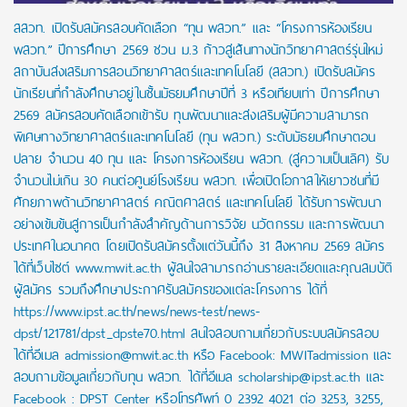
สสวท. เปิดรับสมัครสอบคัดเลือก “ทุน พสวท.” และ “โครงการห้องเรียน
พสวท.” ปีการศึกษา 2569 ชวน ม.3 ก้าวสู่เส้นทางนักวิทยาศาสตร์รุ่นใหม่
สถาบันส่งเสริมการสอนวิทยาศาสตร์และเทคโนโลยี (สสวท.) เปิดรับสมัคร
นักเรียนที่กำลังศึกษาอยู่ในชั้นมัธยมศึกษาปีที่ 3 หรือเทียบเท่า ปีการศึกษา
2569 สมัครสอบคัดเลือกเข้ารับ ทุนพัฒนาและส่งเสริมผู้มีความสามารถ
พิเศษทางวิทยาศาสตร์และเทคโนโลยี (ทุน พสวท.) ระดับมัธยมศึกษาตอน
ปลาย จำนวน 40 ทุน และ โครงการห้องเรียน พสวท. (สู่ความเป็นเลิศ) รับ
จำนวนไม่เกิน 30 คนต่อศูนย์โรงเรียน พสวท. เพื่อเปิดโอกาสให้เยาวชนที่มี
ศักยภาพด้านวิทยาศาสตร์ คณิตศาสตร์ และเทคโนโลยี ได้รับการพัฒนา
อย่างเข้มข้นสู่การเป็นกำลังสำคัญด้านการวิจัย นวัตกรรม และการพัฒนา
ประเทศในอนาคต โดยเปิดรับสมัครตั้งแต่วันนี้ถึง 31 สิงหาคม 2569 สมัคร
ได้ที่เว็บไซต์ www.mwit.ac.th ผู้สนใจสามารถอ่านรายละเอียดและคุณสมบัติ
ผู้สมัคร รวมถึงศึกษาประกาศรับสมัครของแต่ละโครงการ ได้ที่
https://www.ipst.ac.th/news/news-test/news-
dpst/121781/dpst_dpste70.html สนใจสอบถามเกี่ยวกับระบบสมัครสอบ
ได้ที่อีเมล admission@mwit.ac.th หรือ Facebook: MWITadmission และ
สอบถามข้อมูลเกี่ยวกับทุน พสวท. ได้ที่อีเมล scholarship@ipst.ac.th และ
Facebook : DPST Center หรือโทรศัพท์ 0 2392 4021 ต่อ 3253, 3255,