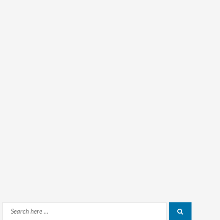
Search
Search