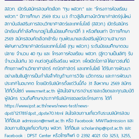
สสวท. เปิดรับสมัครสอบคัดเลือก “ทุน พสวท.” และ “โครงการห้องเรียน
พสวท.” ปีการศึกษา 2569 ชวน ม.3 ก้าวสู่เส้นทางนักวิทยาศาสตร์รุ่นใหม่
สถาบันส่งเสริมการสอนวิทยาศาสตร์และเทคโนโลยี (สสวท.) เปิดรับสมัคร
นักเรียนที่กำลังศึกษาอยู่ในชั้นมัธยมศึกษาปีที่ 3 หรือเทียบเท่า ปีการศึกษา
2569 สมัครสอบคัดเลือกเข้ารับ ทุนพัฒนาและส่งเสริมผู้มีความสามารถ
พิเศษทางวิทยาศาสตร์และเทคโนโลยี (ทุน พสวท.) ระดับมัธยมศึกษาตอน
ปลาย จำนวน 40 ทุน และ โครงการห้องเรียน พสวท. (สู่ความเป็นเลิศ) รับ
จำนวนไม่เกิน 30 คนต่อศูนย์โรงเรียน พสวท. เพื่อเปิดโอกาสให้เยาวชนที่มี
ศักยภาพด้านวิทยาศาสตร์ คณิตศาสตร์ และเทคโนโลยี ได้รับการพัฒนา
อย่างเข้มข้นสู่การเป็นกำลังสำคัญด้านการวิจัย นวัตกรรม และการพัฒนา
ประเทศในอนาคต โดยเปิดรับสมัครตั้งแต่วันนี้ถึง 31 สิงหาคม 2569 สมัคร
ได้ที่เว็บไซต์ www.mwit.ac.th ผู้สนใจสามารถอ่านรายละเอียดและคุณสมบัติ
ผู้สมัคร รวมถึงศึกษาประกาศรับสมัครของแต่ละโครงการ ได้ที่
https://www.ipst.ac.th/news/news-test/news-
dpst/121781/dpst_dpste70.html สนใจสอบถามเกี่ยวกับระบบสมัครสอบ
ได้ที่อีเมล admission@mwit.ac.th หรือ Facebook: MWITadmission และ
สอบถามข้อมูลเกี่ยวกับทุน พสวท. ได้ที่อีเมล scholarship@ipst.ac.th และ
Facebook : DPST Center หรือโทรศัพท์ 0 2392 4021 ต่อ 3253, 3255,