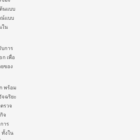
 ต้นแบบ
รณ์แบบ
านใน
รับการ
 เพื่อ
บายของ
ลก พร้อม
อัจฉริยะ
บบตรวจ
กิจ
ะการ
 ทั้งใน