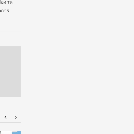
ื่องาน
ดการ