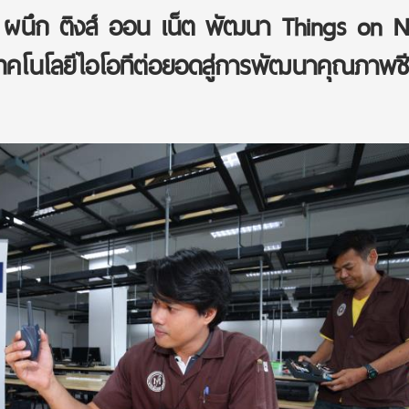
 ผนึก ติงส์ ออน เน็ต พัฒนา Things on N
คโนโลยีไอโอทีต่อยอดสู่การพัฒนาคุณภาพชี