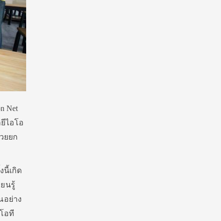
n Net
ยีไอโอ
่วยยก
นี้เกิด
ยนรู้
นอย่าง
โอที