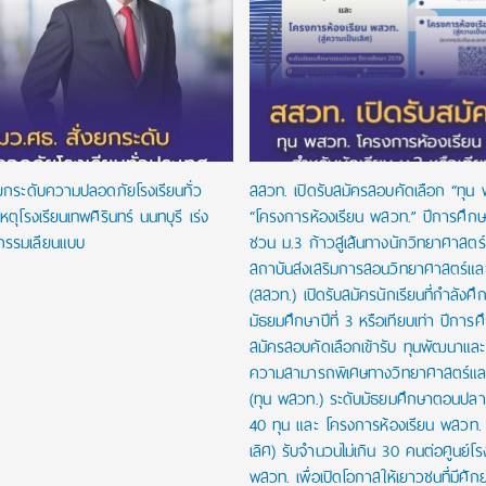
งยกระดับความปลอดภัยโรงเรียนทั่ว
สสวท. เปิดรับสมัครสอบคัดเลือก “ทุน
หตุโรงเรียนเทพศิรินทร์ นนทบุรี เร่ง
“โครงการห้องเรียน พสวท.” ปีการศึก
กรรมเลียนแบบ
ชวน ม.3 ก้าวสู่เส้นทางนักวิทยาศาสตร์รุ
สถาบันส่งเสริมการสอนวิทยาศาสตร์และ
(สสวท.) เปิดรับสมัครนักเรียนที่กำลังศึก
มัธยมศึกษาปีที่ 3 หรือเทียบเท่า ปีการ
สมัครสอบคัดเลือกเข้ารับ ทุนพัฒนาและส่
ความสามารถพิเศษทางวิทยาศาสตร์และ
(ทุน พสวท.) ระดับมัธยมศึกษาตอนปล
40 ทุน และ โครงการห้องเรียน พสวท. (
เลิศ) รับจำนวนไม่เกิน 30 คนต่อศูนย์โร
พสวท. เพื่อเปิดโอกาสให้เยาวชนที่มีศั