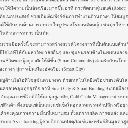
ห้มีความเป็นอัจฉริยะมากขึ้น อาทิ การพัฒนาหุ่นยนต์ (Robot)
ด้อเนกประสงค์ ช่วยเติมเต็มฟังก์ชันการทำงานด้านต่างๆ ให้สมบู
ุกต์ใช้กับงานด้านการเกษตรในรูปของโรบอทตัดหญ้า พ่นปุ๋ย ใช้ง
ในด้านการทหาร เป็นต้น
ามร่วมมือครั้งนี้ จะสามารถสร้างสรรค์โครงการที่เป็นต้นแบบสำห
ไอโอทีให้กับมหาวิทยาลัยอื่นๆ และชุมชนรอบข้างในเขตหนองจอก
ชีวิตของผู้อยู่อาศัยให้ดีขึ้น (Smart Community) สอดรับกับนโย
งต่างๆ สู่การเป็นเมืองอัจฉริยะ (Smart City)
ชี่ยวชาญด้านไอโอทีโซลูชันครบวงจร ด้วยเทคโนโลยีเครือข่ายระดับโ
รอบคลุมทุกธุรกิจ อาทิ Smart City & Smart Building ระบบเมือง
บคุณภาพชีวิตที่ดีให้แก่ผู้อยู่อาศัย, Cold Chain Management ระ
้แช่สินค้า ทั้งแบบแช่เย็นและแช่แข็งในอุตสาหกรรมค้าปลีก หรือธุร
้สินค้าคงคุณภาพความเย็นที่เหมาะสม ตั้งแต่การผลิต การขนส่ง แล
ะบบ Asset tracking ผู้ช่วยติดตามพัสดุภัณฑ์และทรัพย์สินมูลค่าสูง