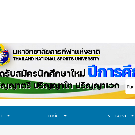
ควรเรียนรู้
_
ษา
ทุนดีดี
ครู-อาจารย์