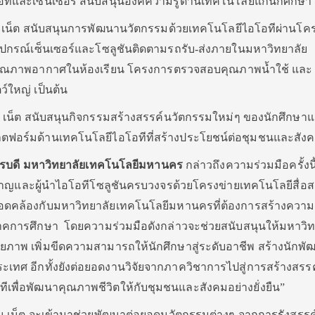
ีและเซ็นเซอร์ สนับสนุนองค์ความรู้ด้านเทคโนโลยีแก่นักศึกษา
น เน็ต สนับสนุนการพัฒนานวัตกรรมด้วยเทคโนโลยีไอโอทีผ่านโค
ดอุปกรณ์เซ็นเซอร์และโซลูชันติดตามรถรับ-ส่งภายในมหาวิทยาลัย
คุณภาพอากาศในห้องเรียน โครงการตรวจสอบคุณภาพน้ำใช้ และ
์ใหญ่ เป็นต้น
น เน็ต สนับสนุนกิจกรรมสร้างสรรค์นวัตกรรมใหม่ๆ ของนักศึกษา
ฟอร์มด้านเทคโนโลยีไอโอทีที่สร้างประโยชน์ต่อชุมชนและสังค
ิการบดี มหาวิทยาลัยเทคโนโลยีมหานคร
กล่าวถึงความร่วมมือครั้งนี
ี่ยวชาญและผู้นำไอโอทีโซลูชันครบวงจรด้วยโครงข่ายเทคโนโลยีสื่อส
ดคล้องกับมหาวิทยาลัยเทคโนโลยีมหานครที่ต้องการสร้างความเ
าคการศึกษา โดยความร่วมมือดังกล่าวจะช่วยสนับสนุนให้มหาวิท
าพ เพิ่มขีดความสามารถให้นักศึกษาสู่ระดับอาชีพ สร้างนักพั
เทศ อีกทั้งยังต่อยอดงานวิจัยจากภาควิชาการไปสู่การสร้างสรรค
เพื่อพัฒนาคุณภาพชีวิตให้กับชุมชนและสังคมอย่างยั่งยืน”
น เน็ต จะเข้ามาช่วยพัฒนาต่อยอดนวัตกรรมต่างๆ จากการรังสรร