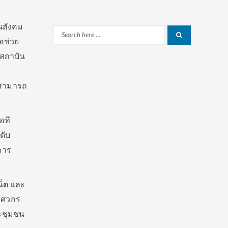
นสังคม
Search
Search
อช่วย
for:
นสถาบัน
มสามารถ
อที
ดับ
การ
น็ต และ
ิศวกร
ละชุมชน