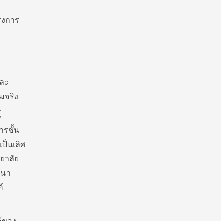
รงการ
และ
มจริง
้
ารชั้น
ป็นเลิศ
ยาลัย
ฒนา
์
ค์ของ