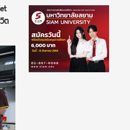
et
วิต