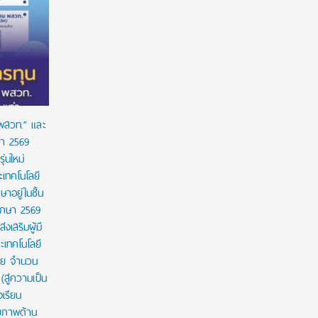
มทร.กรุงเทพ โต้ข่าวเท็จ! ยัน MOU-หลักสูตร-วีซ่า
ยศชนัน เค
ถูกต้องตามกฎหมาย เล็งดำเนินคดีกลุ่มบิดเบือน
ผูกมัด ใช้
เวลาใช้ทุน
 พสวท.” และ
ษา 2569
่นใหม่
เทคโนโลยี
ษาอยู่ในชั้น
ศึกษา 2569
งเสริมผู้มี
เทคโนโลยี
าย จำนวน
สู่ความเป็น
งเรียน
กยภาพด้าน