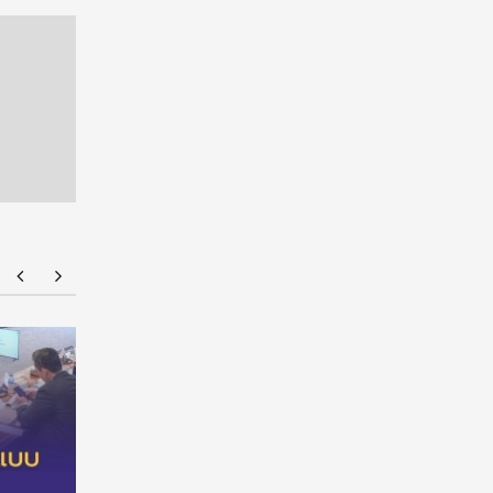
ทุนรัฐบาลอังกฤษ Chevening Scholarship
NMU Ope
2027/2028 เปิดรับสมัครแล้ว! เรียนต่อ ป.โท ฟรี
เต็มจำนวน พร้อมค่าครองชีพ ไม่มีข้อผูกพัน
ทางการเงิน