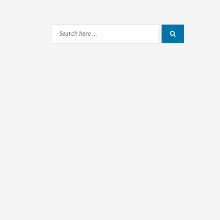
Search
Search
for: