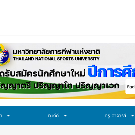
ษา
ทุนดีดี
ครู-อาจารย์