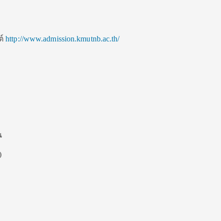
ต์
http://www.admission.kmutnb.ac.th/
น
)