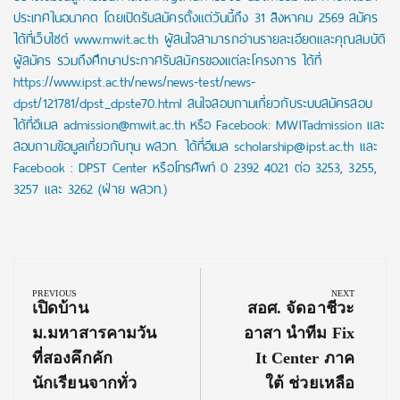
ประเทศในอนาคต โดยเปิดรับสมัครตั้งแต่วันนี้ถึง 31 สิงหาคม 2569 สมัคร
ได้ที่เว็บไซต์ www.mwit.ac.th ผู้สนใจสามารถอ่านรายละเอียดและคุณสมบัติ
ผู้สมัคร รวมถึงศึกษาประกาศรับสมัครของแต่ละโครงการ ได้ที่
https://www.ipst.ac.th/news/news-test/news-
dpst/121781/dpst_dpste70.html สนใจสอบถามเกี่ยวกับระบบสมัครสอบ
ได้ที่อีเมล admission@mwit.ac.th หรือ Facebook: MWITadmission และ
สอบถามข้อมูลเกี่ยวกับทุน พสวท. ได้ที่อีเมล scholarship@ipst.ac.th และ
Facebook : DPST Center หรือโทรศัพท์ 0 2392 4021 ต่อ 3253, 3255,
3257 และ 3262 (ฝ่าย พสวท.)
Post
navigation
PREVIOUS
NEXT
Previous
Next
เปิดบ้าน
สอศ. จัดอาชีวะ
Post:
Post:
ม.มหาสารคามวัน
อาสา นำทีม Fix
ที่สองคึกคัก
It Center ภาค
นักเรียนจากทั่ว
ใต้ ช่วยเหลือ