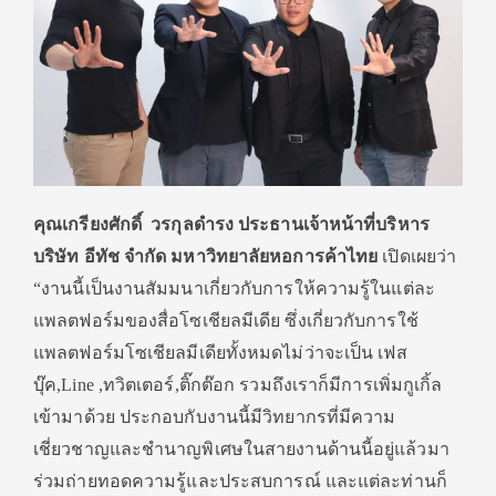
คุณเกรียงศักดิ์ วรกุลดำรง ประธานเจ้าหน้าที่บริหาร
บริษัท อีทัช จำกัด มหาวิทยาลัยหอการค้าไทย
เปิดเผยว่า
“งานนี้เป็นงานสัมมนาเกี่ยวกับการให้ความรู้ในแต่ละ
แพลตฟอร์มของสื่อโซเชียลมีเดีย ซึ่งเกี่ยวกับการใช้
แพลตฟอร์มโซเชียลมีเดียทั้งหมดไม่ว่าจะเป็น เฟส
บุ๊ค,Line ,ทวิตเตอร์,ติ๊กต๊อก รวมถึงเราก็มีการเพิ่มกูเกิ้ล
เข้ามาด้วย ประกอบกับงานนี้มีวิทยากรที่มีความ
เชี่ยวชาญและชำนาญพิเศษในสายงานด้านนี้อยู่แล้วมา
ร่วมถ่ายทอดความรู้และประสบการณ์ และแต่ละท่านก็