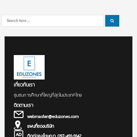
Search
Search
for:
เกี่ยวกับเรา
ชุมชนการศึกษาที่ใหญ่ที่สุดในประเทศไทย
ติดตามเรา
webmaster@eduzones.com
แผนที่ของบริษัท
ติดต่อลงโฆษณา 097-491-9142