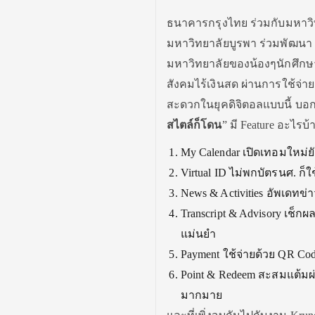
ธนาคารกรุงไทย ร่วมกับมหาวิท
มหาวิทยาลัยบูรพา ร่วมพัฒนา Un
มหาวิทยาลัยของน้องๆนักศึกษา
สังคมไร้เงินสด ผ่านการใช้จ่
สะดวกในยุคดิจิตอลแบบนี้ บอก
สไตล์ก็โดน
”
มี
Feature
อะไรบ้
My Calendar เปิดเทอมใหม่ยั
Virtual ID ไม่พกบัตรนศ. ก็
News & Activities อัพเดทข
Transcript & Advisory เช
แม่นยำ
Payment ใช้จ่ายด้วย QR C
Point & Redeem สะสมแต้มผ
มากมาย