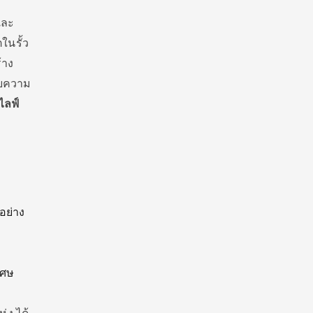
และ
ในรั้ว
้าง
ยความ
ไลฟ์
อย่าง
เศษ