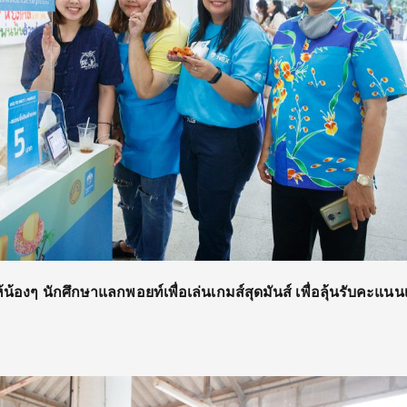
้น้องๆ นักศึกษาแลกพอยท์เพื่อเล่นเกมส์สุดมันส์ เพื่อลุ้นรับคะแนนเ