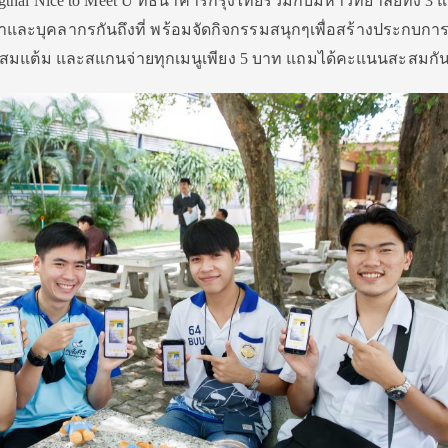
gthai Nice to Meet U ที่ธนาคารกรุงไทยร่วมกับมหาวิทยาลัยทั้ง 3 แห
ษาและบุคลากรกันถึงที่ พร้อมจัดกิจกรรมสนุกๆเพื่อสร้างประกบกา
สะสมแต้ม และสแกนจ่ายทุกเมนูเพียง 5 บาท แถมได้คะแนนสะสมกัน