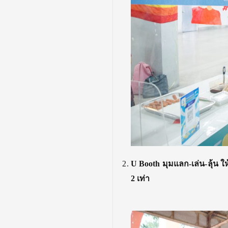
U Booth มุมแลก-เล่น-ลุ้น ให
2 เท่า