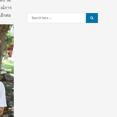
่ง ได้
รณ์การ
อีกต่อ
Search
Search
for: